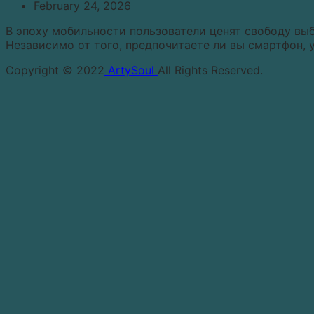
February 24, 2026
В эпоху мобильности пользователи ценят свободу вы
Независимо от того, предпочитаете ли вы смартфон, 
Copyright © 2022
ArtySoul
All Rights Reserved.