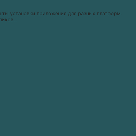
анты установки приложения для разных платформ.
кликов,…