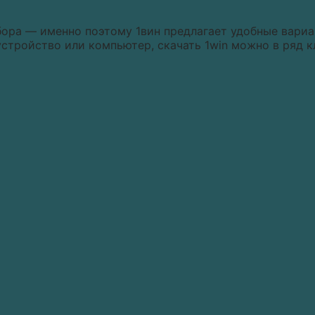
бора — именно поэтому 1вин предлагает удобные вари
устройство или компьютер, скачать 1win можно в ряд 