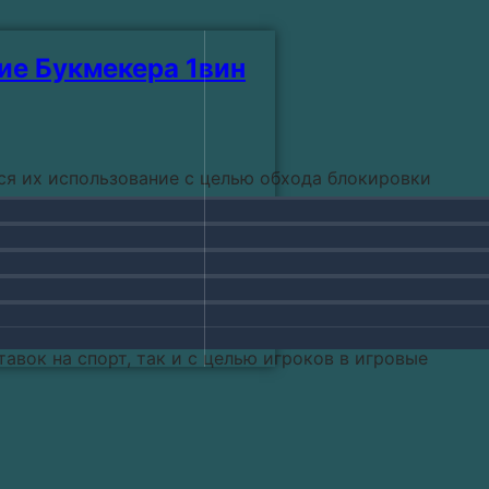
ие Букмекера 1вин
тся их использование с целью обхода блокировки
…
авок на спорт, так и с целью игроков в игровые