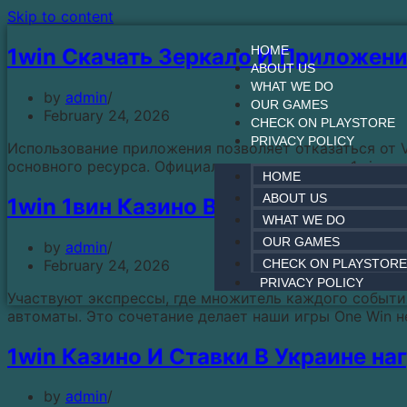
Skip to content
HOME
1win Скачать Зеркало И Приложени
ABOUT US
WHAT WE DO
by
admin
OUR GAMES
February 24, 2026
CHECK ON PLAYSTORE
PRIVACY POLICY
Использование приложения позволяет отказаться от V
основного ресурса. Официальное приложение 1win — 
HOME
ABOUT US
1win 1вин Казино Вход И Регистра
WHAT WE DO
OUR GAMES
by
admin
February 24, 2026
CHECK ON PLAYSTORE
PRIVACY POLICY
Участвуют экспрессы, где множитель каждого события 
автоматы. Это сочетание делает наши игры One Win 
1win Казино И Ставки В Украине н
by
admin