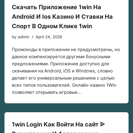
Скачать Приложение 1win На
Android И Ios Казино И Ставки На
Спорт В Одном Клике 1win
by
admin
April 24, 2026
Промокоды в приложении не предусмотрены, но
данное компенсируется другими бонусными
предложениями. Приложение доступно для
скачивания на Android, iOS и Windows, словно
делает его универсальным решением с целью
всех типов пользователей. Онлайн-казино 1Win
позволяет открывать игровые…
1win Login Как Войти На сайт ᐉ