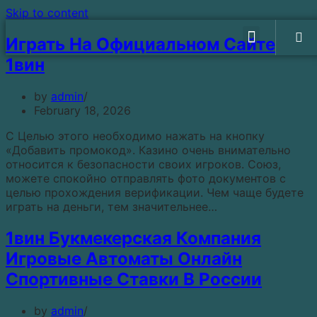
Skip to content
WHAT WE DO
OUR GAMES
CHECK ON PLAYSTORE
PRIVACY POLICY
Играть На Официальном Сайте
1вин
by
admin
February 18, 2026
С Целью этого необходимо нажать на кнопку
«Добавить промокод». Казино очень внимательно
относится к безопасности своих игроков. Союз,
можете спокойно отправлять фото документов с
целью прохождения верификации. Чем чаще будете
играть на деньги, тем значительнее…
1вин Букмекерская Компания
Игровые Автоматы Онлайн
Спортивные Ставки В России
by
admin