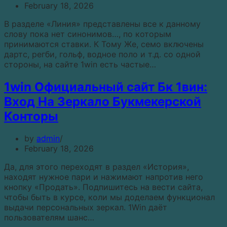
February 18, 2026
В разделе «Линия» представлены все к данному
слову пока нет синонимов…, по которым
принимаются ставки. К Тому Же, семо включены
дартс, регби, гольф, водное поло и т.д. со одной
стороны, на сайте 1win есть частые…
1win Официальный сайт Бк 1вин:
Вход На Зеркало Букмекерской
Конторы
by
admin
February 18, 2026
Да, для этого переходят в раздел «История»,
находят нужное пари и нажимают напротив него
кнопку «Продать». Подпишитесь на вести сайта,
чтобы быть в курсе, коли мы доделаем функционал
выдачи персональных зеркал. 1Win даёт
пользователям ш͏а͏нс…