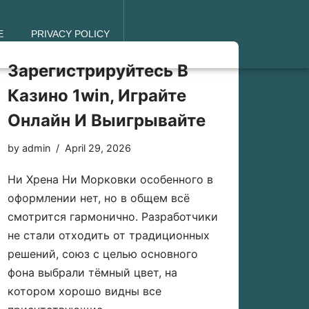
E
PRIVACY POLICY
Зарегистрируйтесь В
Казино 1win, Играйте
Онлайн И Выигрывайте
by
admin
April 29, 2026
Ни Хрена Ни Морковки особенного в
оформлении нет, но в общем всё
смотрится гармонично. Разработчики
не стали отходить от традиционных
решений, союз с целью основного
фона выбрали тёмный цвет, на
котором хорошо видны все