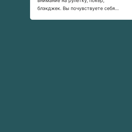
внимание на рулетку, покер,
блэкджек. Вы почувствуете себя…