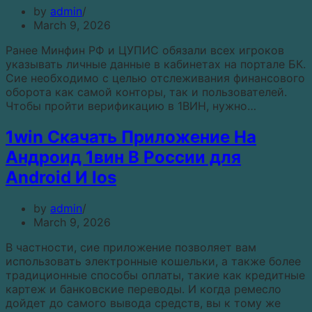
by
admin
March 9, 2026
Ранее Минфин РФ и ЦУПИС обязали всех игроков
указывать личные данные в кабинетах на портале БК.
Сие необходимо с целью отслеживания финансового
оборота как самой конторы, так и пользователей.
Чтобы пройти верификацию в 1ВИН, нужно…
1win Скачать Приложение На
Андроид 1вин В России для
Android И Ios
by
admin
March 9, 2026
В частности, сие приложение позволяет вам
использовать электронные кошельки, а также более
традиционные способы оплаты, такие как кредитные
картеж и банковские переводы. И когда ремесло
дойдет до самого вывода средств, вы к тому же