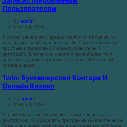
Зарегистрированным
Пользователям
by
admin
March 4, 2026
В таком случае ему предоставляется bonus за то
место, где значительнее приз. Все они отличаются
простыми правилами и имеют прекрасный
интерфейс. К тому же, наречие провайдера 1win
game всегда имеет режим обучения. Веб-сайт БК
поддерживает…
1win: Букмекерская Контора И
Онлайн Казино
by
admin
March 4, 2026
В этом случае местоимение- сами решаете,
достаточно ли обновлять программное обеспечение.
Если у вас возникнут вопросы или вам потребуется