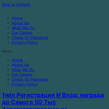
Skip to content
Home
About Us
What We Do
Our Games
Check On Playstore
Privacy Policy
Menu
Home
About Us
What We Do
Our Games
Check On Playstore
Privacy Policy
1win Регистрация И Вход: награда
до Самого 50 Тыс