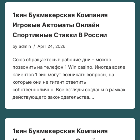
1вин Букмекерская Компания
Игровые Автоматы Онлайн
Спортивные Ставки В России
by
admin
April 24, 2026
Союз обращаетесь в рабочие дни – можно
позвонить на телефон 1 Win casino. Иногда возле
клиентов 1 вин могут возникать вопросы, на
которые они не гигант ответить
собственнолично. Все взгляды созданы в рамках
действующего законодательства.…
1вин Букмекерская Компания