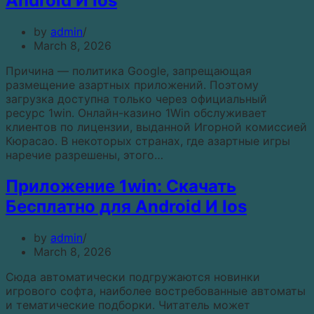
Android И Ios
by
admin
March 8, 2026
Причина — политика Google, запрещающая
размещение азартных приложений. Поэтому
загрузка доступна только через официальный
ресурс 1win. Онлайн-казино 1Win обслуживает
клиентов по лицензии, выданной Игорной комиссией
Кюрасао. В некоторых странах, где азартные игры
наречие разрешены, этого…
Приложение 1win: Скачать
Бесплатно для Android И Ios
by
admin
March 8, 2026
Сюда автоматически подгружаются новинки
игрового софта, наиболее востребованные автоматы
и тематические подборки. Читатель может