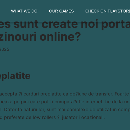
WHAT WE DO
OUR GAMES
CHECK ON PLAYSTOR
es sunt create noi porta
zinouri online?
 2025
platite
accepta ?i carduri preplatite ca op?iune de transfer. Foarte 
eaza pe pini care pot fi cumpara?i fie internet, fie de la u
. Datorita naturii lor, sunt mai complexe de utilizat in comp
nd preferate de low rollers ?i jucatorii ocazionali.