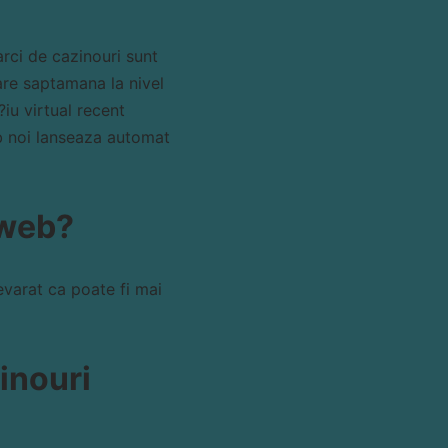
arci de cazinouri sunt
care saptamana la nivel
iu virtual recent
b noi lanseaza automat
 web?
evarat ca poate fi mai
zinouri