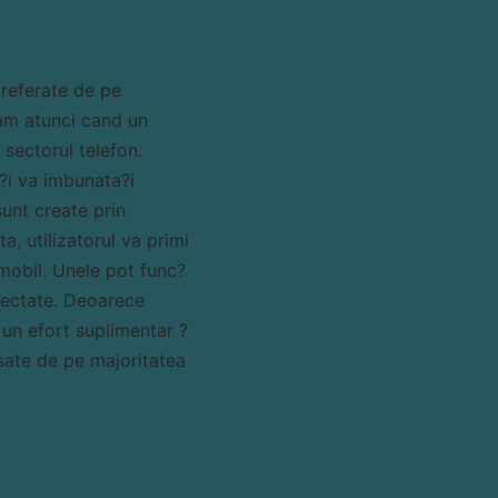
preferate de pe
tam atunci cand un
 sectorul telefon.
?i va imbunata?i
unt create prin
, utilizatorul va primi
 mobil. Unele pot func?
oiectate. Deoarece
 un efort suplimentar ?
esate de pe majoritatea