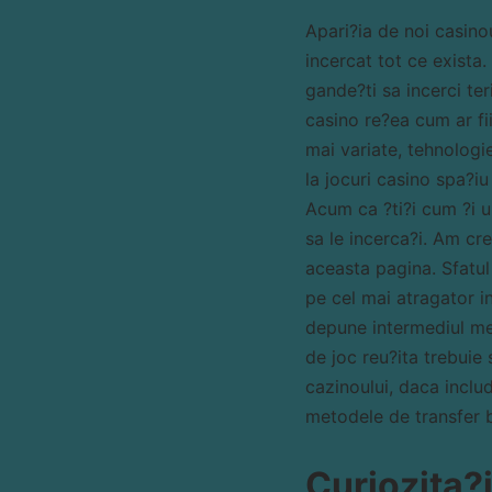
Apari?ia de noi casino
incercat tot ce exista.
gande?ti sa incerci ter
casino re?ea cum ar fi
mai variate, tehnologie
la jocuri casino spa?i
Acum ca ?ti?i cum ?i u
sa le incerca?i. Am cre
aceasta pagina. Sfatul
pe cel mai atragator in
depune intermediul me
de joc reu?ita trebuie 
cazinoului, daca includ
metodele de transfer ba
Curiozita?