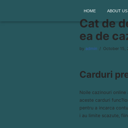
HOME
ABOUT US
Skip
Cat de d
to
content
ea de ca
by
admin
October 15,
Carduri pre
Noile cazinouri online 
aceste carduri func?ion
pentru a incarca contul
i au limite scazute, fii