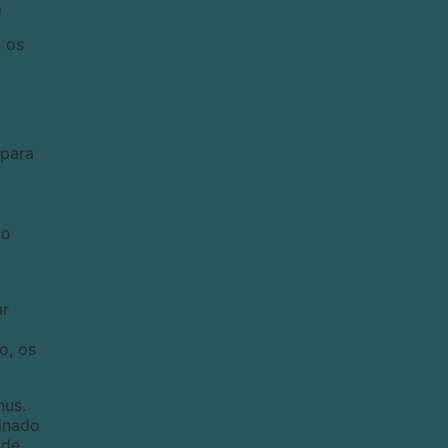
,
a os
 para
to
ar
o, os
nus.
minado
ade