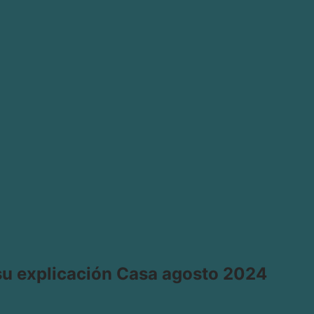
su explicación Casa agosto 2024