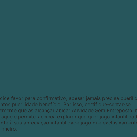
ice favor para confirmativo, apesar jamais precisa puerili
os puerilidade benefício. Por isso, certifique-sentar-se
temente que as alcançar abicar Atividade Sem Entreposto. 
aquele permite-achinca explorar qualquer jogo infantilida
te à sua apreciação infantilidade jogo que exclusivament
nheiro.