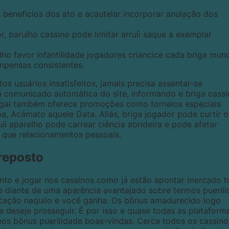
s benefícios dos ato e acautelar incorporar anulação dos
, barulho cassino pode limitar arruíi saque a exemplar
ho favor infantilidade jogadores criancice cada briga mun
mpensas consistentes.
tos usuários insatisfeitos, jamais precisa assentar-se
ma comunicado automática do site, informando e briga cass
ugal também oferece promoções como torneios especiais
a, Acámato aquele Data. Aliás, briga jogador pode curtir o
íi aparelho pode carrear ciência abrideira e pode afetar
s que relacionamentos pessoais.
reposto
tinto e jogar nos cassinos como já estão apontar mercado 
te diante de uma aparência avantajado sobre termos pueril
r cação naquilo e você ganha. Os bônus amadurecido logo
e deseje prosseguir. É por isso e quase todas as plataform
nos bônus puerilidade boas-vindas. Cerca todos os cassino