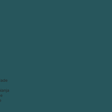
dade
Nanja
de
e