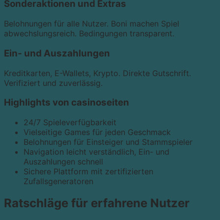
Sonderaktionen und Extras
Belohnungen für alle Nutzer. Boni machen Spiel
abwechslungsreich. Bedingungen transparent.
Ein- und Auszahlungen
Kreditkarten, E-Wallets, Krypto. Direkte Gutschrift.
Verifiziert und zuverlässig.
Highlights von casinoseiten
24/7 Spieleverfügbarkeit
Vielseitige Games für jeden Geschmack
Belohnungen für Einsteiger und Stammspieler
Navigation leicht verständlich, Ein- und
Auszahlungen schnell
Sichere Plattform mit zertifizierten
Zufallsgeneratoren
Ratschläge für erfahrene Nutzer