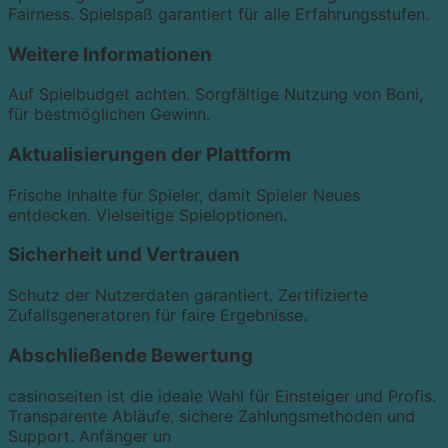
Fairness. Spielspaß garantiert für alle Erfahrungsstufen.
Weitere Informationen
Auf Spielbudget achten. Sorgfältige Nutzung von Boni,
für bestmöglichen Gewinn.
Aktualisierungen der Plattform
Frische Inhalte für Spieler, damit Spieler Neues
entdecken. Vielseitige Spieloptionen.
Sicherheit und Vertrauen
Schutz der Nutzerdaten garantiert. Zertifizierte
Zufallsgeneratoren für faire Ergebnisse.
Abschließende Bewertung
casinoseiten ist die ideale Wahl für Einsteiger und Profis.
Transparente Abläufe, sichere Zahlungsmethoden und
Support. Anfänger un