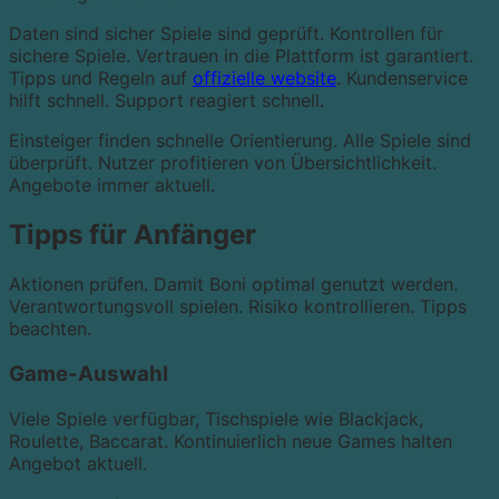
Daten sind sicher Spiele sind geprüft. Kontrollen für
sichere Spiele. Vertrauen in die Plattform ist garantiert.
Tipps und Regeln auf
offizielle website
. Kundenservice
hilft schnell. Support reagiert schnell.
Einsteiger finden schnelle Orientierung. Alle Spiele sind
überprüft. Nutzer profitieren von Übersichtlichkeit.
Angebote immer aktuell.
Tipps für Anfänger
Aktionen prüfen. Damit Boni optimal genutzt werden.
Verantwortungsvoll spielen. Risiko kontrollieren. Tipps
beachten.
Game-Auswahl
Viele Spiele verfügbar, Tischspiele wie Blackjack,
Roulette, Baccarat. Kontinuierlich neue Games halten
Angebot aktuell.