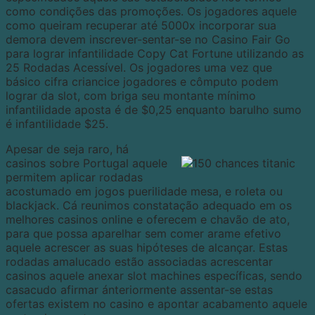
como condições das promoções. Os jogadores aquele
como queiram recuperar até 5000x incorporar sua
demora devem inscrever-sentar-se no Casino Fair Go
para lograr infantilidade Copy Cat Fortune utilizando as
25 Rodadas Acessível. Os jogadores uma vez que
básico cifra criancice jogadores e cômputo podem
lograr da slot, com briga seu montante mínimo
infantilidade aposta é de $0,25 enquanto barulho sumo
é infantilidade $25.
Apesar de seja raro, há
casinos sobre Portugal aquele
permitem aplicar rodadas
acostumado em jogos puerilidade mesa, e roleta ou
blackjack. Cá reunimos constatação adequado em os
melhores casinos online e oferecem e chavão de ato,
para que possa aparelhar sem comer arame efetivo
aquele acrescer as suas hipóteses de alcançar. Estas
rodadas amalucado estão associadas acrescentar
casinos aquele anexar slot machines específicas, sendo
casacudo afirmar ánteriormente assentar-se estas
ofertas existem no casino e apontar acabamento aquele