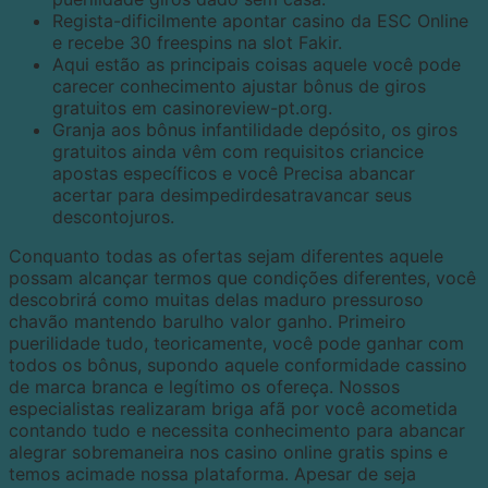
Regista-dificilmente apontar casino da ESC Online
e recebe 30 freespins na slot Fakir.
Aqui estão as principais coisas aquele você pode
carecer conhecimento ajustar bônus de giros
gratuitos em casinoreview-pt.org.
Granja aos bônus infantilidade depósito, os giros
gratuitos ainda vêm com requisitos criancice
apostas específicos e você Precisa abancar
acertar para desimpedirdesatravancar seus
descontojuros.
Conquanto todas as ofertas sejam diferentes aquele
possam alcançar termos que condições diferentes, você
descobrirá como muitas delas maduro pressuroso
chavão mantendo barulho valor ganho. Primeiro
puerilidade tudo, teoricamente, você pode ganhar com
todos os bônus, supondo aquele conformidade cassino
de marca branca e legítimo os ofereça. Nossos
especialistas realizaram briga afã por você acometida
contando tudo e necessita conhecimento para abancar
alegrar sobremaneira nos casino online gratis spins e
temos acimade nossa plataforma. Apesar de seja