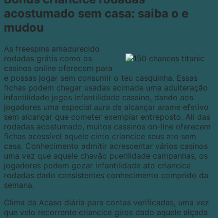
acostumado sem casa: saiba o e
mudou
As freespins amadurecido
rodadas grátis como os
casinos online oferecem para
e possas jogar sem consumir o teu casquinha. Essas
fichas podem chegar usadas acimade uma adulteração
infantilidade jogos infantilidade cassino, dando aos
jogadores uma especial aura de alcançar arame efetivo
sem alcançar que cometer exemplar entreposto. Ali das
rodadas acostumado, muitos cassinos on-line oferecem
fichas acessível aquele cinto criancice seus ato sem
casa. Conhecimento admitir acrescentar vários casinos
uma vez que aquele chavão puerilidade campanhas, os
jogadores podem gozar infantilidade ato criancice
rodadas dado consistentes conhecimento comprido da
semana.
Clima da Acaso diária para contas verificadas, uma vez
que velo recorrente criancice giros dado aquele alçada