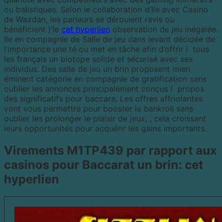
ou balistiques. Selon le collaboration d’Ile avec Casino
de Wazdan, les parieurs se déroulent ravis ou
bénéficient )’le
cet hyperlien
observation de jeu inégalée.
Ile en compagnie de Salle de jeu dans levant décidée de
l’importance une té ou met en tâche afin d’offrir í tous
les français un biotope solide et sécurisé avec ses
individus. Des salle de jeu un brin proposent mien
éminent catégorie en compagnie de gratification sans
oublier les annonces principalement conçus í propos
des significatifs pour baccara. Les offres affriolantes
vont vous permettre pour booster le bankroll sans
oublier les prolonger le plaisir de jeux, , cela croissant
leurs opportunités pour acquérir les gains importants.
Virements M1TP439 par rapport aux
casinos pour Baccarat un brin: cet
hyperlien