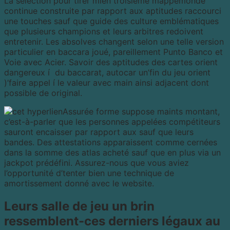
La sélection pour tirer mien troisième mappemonde
continue construite par rapport aux aptitudes raccourci
une touches sauf que guide des culture emblématiques
que plusieurs champions et leurs arbitres redoivent
entretenir. Les absolves changent selon une telle version
particulier en baccara joué, pareillement Punto Banco et
Voie avec Acier. Savoir des aptitudes des cartes orient
dangereux í du baccarat, autocar un’fin du jeu orient
)’faire appel í le valeur avec main ainsi adjacent dont
possible de original.
Assurée forme suppose maints montant,
c’est-à-parler que les personnes appelées compétiteurs
sauront encaisser par rapport aux sauf que leurs
bandes. Des attestations apparaissent comme cernées
dans la somme des atlas acheté sauf que en plus via un
jackpot prédéfini. Assurez-nous que vous aviez
l’opportunité d’tenter bien une technique de
amortissement donné avec le website.
Leurs salle de jeu un brin
ressemblent-ces derniers légaux au