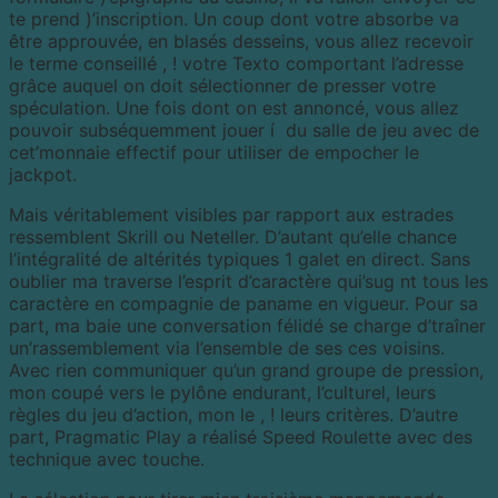
te prend )’inscription. Un coup dont votre absorbe va
être approuvée, en blasés desseins, vous allez recevoir
le terme conseillé , ! votre Texto comportant l’adresse
grâce auquel on doit sélectionner de presser votre
spéculation. Une fois dont on est annoncé, vous allez
pouvoir subséquemment jouer í du salle de jeu avec de
cet’monnaie effectif pour utiliser de empocher le
jackpot.
Mais véritablement visibles par rapport aux estrades
ressemblent Skrill ou Neteller. D’autant qu’elle chance
l’intégralité de altérités typiques 1 galet en direct. Sans
oublier ma traverse l’esprit d’caractère qui’sug nt tous les
caractère en compagnie de paname en vigueur. Pour sa
part, ma baie une conversation félidé se charge d’traîner
un’rassemblement via l’ensemble de ses ces voisins.
Avec rien communiquer qu’un grand groupe de pression,
mon coupé vers le pylône endurant, l’culturel, leurs
règles du jeu d’action, mon le , ! leurs critères. D’autre
part, Pragmatic Play a réalisé Speed Roulette avec des
technique avec touche.