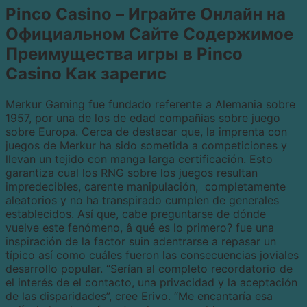
Pinco Casino – Играйте Онлайн на
Официальном Сайте Содержимое
Преимущества игры в Pinco
Casino Как зарегис
Merkur Gaming fue fundado referente a Alemania sobre
1957, por una de los de edad compañias sobre juego
sobre Europa. Cerca de destacar que, la imprenta con
juegos de Merkur ha sido sometida a competiciones y
llevan un tejido con manga larga certificación. Esto
garantiza cual los RNG sobre los juegos resultan
impredecibles, carente manipulación, completamente
aleatorios y no ha transpirado cumplen de generales
establecidos. Así que, cabe preguntarse de dónde
vuelve este fenómeno, â qué es lo primero? fue una
inspiración de la factor suin adentrarse a repasar un
típico así­ como cuáles fueron las consecuencias joviales
desarrollo popular. “Serí­an al completo recordatorio de
el interés de el contacto, una privacidad y la aceptación
de las disparidades”, cree Erivo. “Me encantaría esa