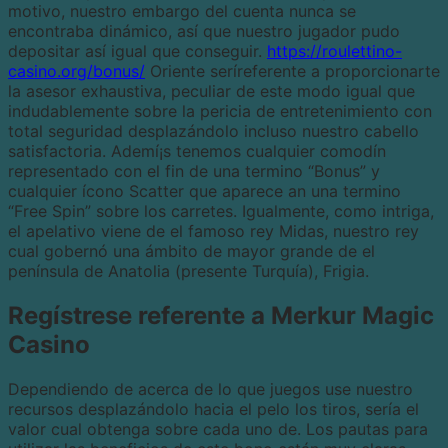
motivo, nuestro embargo del cuenta nunca se
encontraba dinámico, así que nuestro jugador pudo
depositar así­ igual que conseguir.
https://roulettino-
casino.org/bonus/
Oriente serí­referente a proporcionarte
la asesor exhaustiva, peculiar de este modo­ igual que
indudablemente sobre la pericia de entretenimiento con
total seguridad desplazándolo incluso nuestro cabello
satisfactoria. Ademí¡s tenemos cualquier comodín
representado con el fin de una termino “Bonus” y
cualquier ícono Scatter que aparece an una termino
“Free Spin” sobre los carretes. Igualmente, como intriga,
el apelativo viene de el famoso rey Midas, nuestro rey
cual gobernó una ámbito de mayor grande de el
península de Anatolia (presente Turquía), Frigia.
Regístrese referente a Merkur Magic
Casino
Dependiendo de acerca de lo que juegos use nuestro
recursos desplazándolo hacia el pelo los tiros, sería el
valor cual obtenga sobre cada uno de. Los pautas para