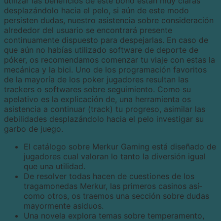
utilizar las beneficios de este bono están muy claras
desplazándolo hacia el pelo, si aún de este modo
persisten dudas, nuestro asistencia sobre consideración
alrededor del usuario se encontrará presente
continuamente dispuesto para despejarlas. En caso de
que aún no habías utilizado software de deporte de
póker, os recomendamos comenzar tu viaje con estas la
mecánica y la bici. Uno de los programación favoritos
de la mayoría de los poker jugadores resultan las
trackers o softwares sobre seguimiento. Como su
apelativo es la explicación de, una herramienta os
asistencia a continuar (track) tu progreso, asimilar las
debilidades desplazándolo hacia el pelo investigar su
garbo de juego.
El catálogo sobre Merkur Gaming está diseñado de
jugadores cual valoran lo tanto la diversión igual
que una utilidad.
De resolver todas hacen de cuestiones de los
tragamonedas Merkur, las primeros casinos así­
como otros, os traemos una sección sobre dudas
mayormente asiduos.
Una novela explora temas sobre temperamento,