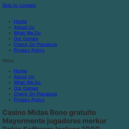
Skip to content
Home
About Us
What We Do
Our Games
Check On Playstore
Privacy Policy
Menu
Home
About Us
What We Do
Our Games
Check On Playstore
Privacy Policy
Casino Midas Bono gratuito
Mayormente jugadores merkur