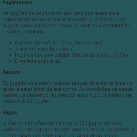
Pagamentos
As opções de pagamento são uma das áreas mais
importantes na experiência do usuário. O Casino Lab
suporta uma variedade ampla de métodos de depósito
e saque, incluindo:
Cartões de crédito (Visa, Mastercard).
Transferências bancárias.
Pagamentos por celular (Boleto Bancário, PicPay).
E-wallets populares.
Saques
Os jogadores podem realizar saques através da área de
saldo e estatística da sua conta. As condições de saque
variam dependendo do método escolhido. O mínimo de
retirada é R$100,00.
Jogos
O Casino Lab oferece mais de 3.500 jogos em uma
variedade de categorias para agradar todos os gostos e
preferências dos seus usuários. Além disso, estão