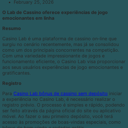
February 25, 2026
O Lab de Cassino oferece experiências de jogo
emocionantes em linha
Resumo
Casino Lab é uma plataforma de cassino on-line que
surgiu no cenário recentemente, mas já se consolidou
como um dos principais concorrentes na competição.
Com uma variedade impressionante de jogos e
funcionamento eficiente, o Casino Lab visa proporcionar
aos seus usuários experiências de jogo emocionantes e
gratificantes.
Registro
Para
Casino Lab bônus de cassino sem depósito
iniciar
a experiência no Casino Lab, é necessário realizar o
registro prévio. O processo é simples e rápido, podendo
ser feito através da página oficial do site ou aplicativo
móvel. Ao fazer o seu primeiro depósito, você terá
acesso às promoções de boas-vindas especiais, como
bônus de bem-vindo e rodadas grátis.