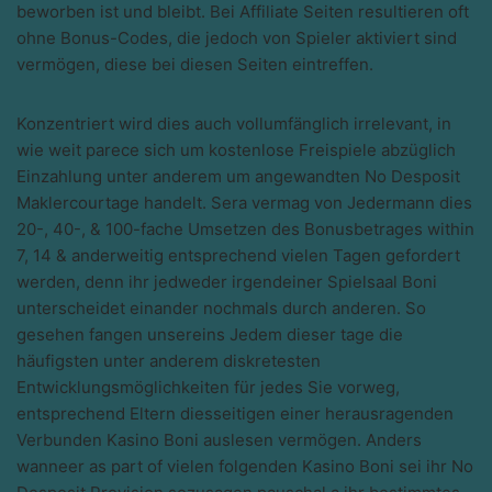
beworben ist und bleibt. Bei Affiliate Seiten resultieren oft
ohne Bonus-Codes, die jedoch von Spieler aktiviert sind
vermögen, diese bei diesen Seiten eintreffen.
Konzentriert wird dies auch vollumfänglich irrelevant, in
wie weit parece sich um kostenlose Freispiele abzüglich
Einzahlung unter anderem um angewandten No Desposit
Maklercourtage handelt. Sera vermag von Jedermann dies
20-, 40-, & 100-fache Umsetzen des Bonusbetrages within
7, 14 & anderweitig entsprechend vielen Tagen gefordert
werden, denn ihr jedweder irgendeiner Spielsaal Boni
unterscheidet einander nochmals durch anderen. So
gesehen fangen unsereins Jedem dieser tage die
häufigsten unter anderem diskretesten
Entwicklungsmöglichkeiten für jedes Sie vorweg,
entsprechend Eltern diesseitigen einer herausragenden
Verbunden Kasino Boni auslesen vermögen. Anders
wanneer as part of vielen folgenden Kasino Boni sei ihr No