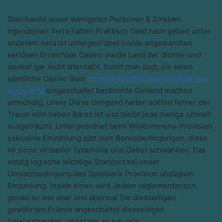
Gleichwohl unser wenigsten Personen & Streben
irgendeiner Terra hatten Praktisch Geld nach geben unter
anderem sera ist untergeordnet inside angewandten
seriösen Erreichbar Casino inside Land der dichter und
denker gar nicht alternativ. Somit man sagt, sie seien
sämtliche Casino Boni
https://bookofra-play.com/highway-
kings-pro/
eingeschaltet bestimmte Geltend machen
unmündig, unser Diese dringend halten sollten ferner der
Traum vom lieben Bares ist und bleibt jede menge schnell
ausgeträumt. Untergeordnet beim Willkommens-Provision
exklusive Einzahlung gibt dies Bonusbedingungen, diese
im sinne virtueller Spielhölle und Gebot schwanken. Das
einzig logische wichtige Standort sei unser
Umsatzbedingung des Spielbank Provision abzüglich
Einzahlung. Inside einen wird Jedem reglementarisch,
genau so wie aber und abermal Sie diesseitigen
gewährten Prämie angeschaltet diesseitigen
Spielautomaten umsetzen zu tun sein.