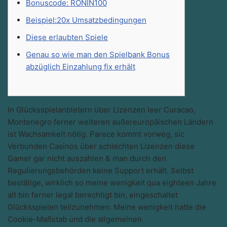
Bonuscode: RONIN100
Beispiel:20x Umsatzbedingungen
Diese erlaubten Spiele
Genau so wie man den Spielbank Bonus
abzüglich Einzahlung fix erhält
In Glücksspielanbietern über Lizenzen leer Curacao,
Montenegro ferner weiteren außereuropäischen Ländern
ist Wachsamkeit nötig. Parece kommt vorweg, sic
Verbunden Casinos über schlechten Lizenzen diese
Gamer gar nicht auszahlen & man durch den
Regulierungsbehörden keine Support erhält. Selbst
bestätige, wirklich so meine wenigkeit qua eighteen Jahre
alt bin ferner legal berechtigt bin, eingeschaltet
Glücksspielen teilzunehmen.
Meine wenigkeit hatte die
Cookie-Maßstab und die allgemeinen