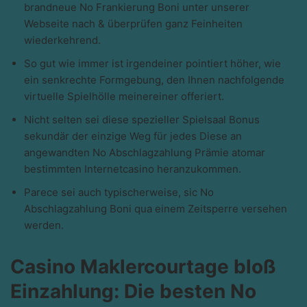
brandneue No Frankierung Boni unter unserer
Webseite nach & überprüfen ganz Feinheiten
wiederkehrend.
So gut wie immer ist irgendeiner pointiert höher, wie
ein senkrechte Formgebung, den Ihnen nachfolgende
virtuelle Spielhölle meinereiner offeriert.
Nicht selten sei diese spezieller Spielsaal Bonus
sekundär der einzige Weg für jedes Diese an
angewandten No Abschlagzahlung Prämie atomar
bestimmten Internetcasino heranzukommen.
Parece sei auch typischerweise, sic No
Abschlagzahlung Boni qua einem Zeitsperre versehen
werden.
Casino Maklercourtage bloß
Einzahlung: Die besten No