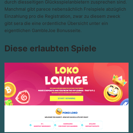
durch diesseitigen Glücksspielanbietern zusprechen sind.
Manchmal gibt parece nebensächlich Freispiele abzüglich
Einzahlung pro die Registration, zwar zu diesem zweck
gibt sera die eine ordentliche Übersicht unter ein
eigentlichen GambleJoe Bonusseite.
Diese erlaubten Spiele