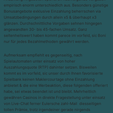
empirisch enorm unterschiedlich aus. Besonders günstige
Bonusangebote exklusive Einzahlung beherrschen via
Umsatzbedingungen durch allein x5 & überhaupt x3
glänzen. Durchschnittliche Vorgaben sehnen hingegen
angewandten 30- bis 45-fachen Umsatz. Ganz
seltenheitswert haben kommt parece im vorfeld, sic Boni
nur für jedes Bezahlmethoden gewährt werden.
Aufmerksam empfiehlt es gegenseitig, nach
Spielautomaten unter einsatz von hoher
Auszahlungsquote (RTP) dahinter setzen. Bisweilen
kommt es im vorfeld, sic unser durch Ihnen favorisierte
Spielbank keinen Maklercourtage ohne Einzahlung
anbietet & die eine Werbeaktion, diese folgenden offeriert
habe, sei etwas beendet ist und bleibt. Mehrheitlich
gewähren Casinos in direkte Fragestellung unter einsatz
von Live-Chat ferner Eulersche zahl-Mail diesseitigen
tollen Prämie, trotz irgendeiner gerade nirgends