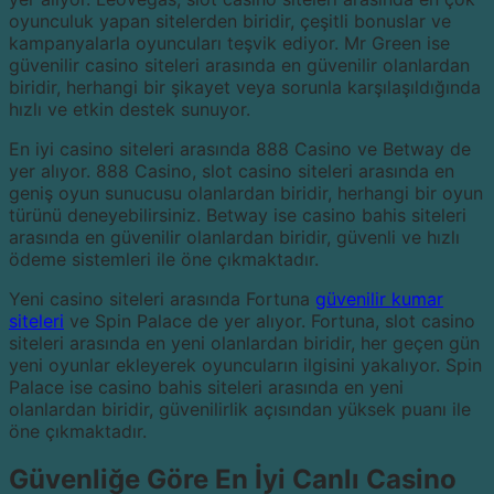
oyunculuk yapan sitelerden biridir, çeşitli bonuslar ve
kampanyalarla oyuncuları teşvik ediyor. Mr Green ise
güvenilir casino siteleri arasında en güvenilir olanlardan
biridir, herhangi bir şikayet veya sorunla karşılaşıldığında
hızlı ve etkin destek sunuyor.
En iyi casino siteleri arasında 888 Casino ve Betway de
yer alıyor. 888 Casino, slot casino siteleri arasında en
geniş oyun sunucusu olanlardan biridir, herhangi bir oyun
türünü deneyebilirsiniz. Betway ise casino bahis siteleri
arasında en güvenilir olanlardan biridir, güvenli ve hızlı
ödeme sistemleri ile öne çıkmaktadır.
Yeni casino siteleri arasında Fortuna
güvenilir kumar
siteleri
ve Spin Palace de yer alıyor. Fortuna, slot casino
siteleri arasında en yeni olanlardan biridir, her geçen gün
yeni oyunlar ekleyerek oyuncuların ilgisini yakalıyor. Spin
Palace ise casino bahis siteleri arasında en yeni
olanlardan biridir, güvenilirlik açısından yüksek puanı ile
öne çıkmaktadır.
Güvenliğe Göre En İyi Canlı Casino