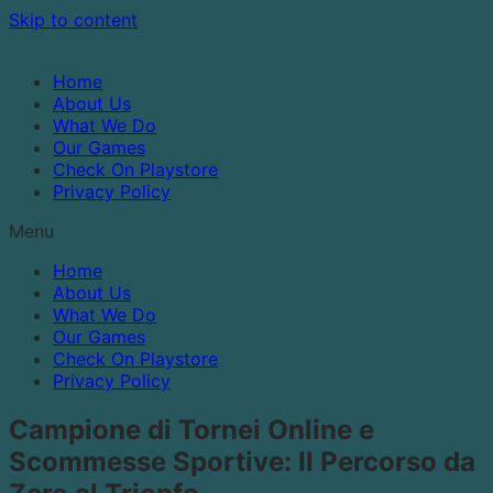
Skip to content
Home
About Us
What We Do
Our Games
Check On Playstore
Privacy Policy
Menu
Home
About Us
What We Do
Our Games
Check On Playstore
Privacy Policy
Campione di Tornei Online e
Scommesse Sportive: Il Percorso da