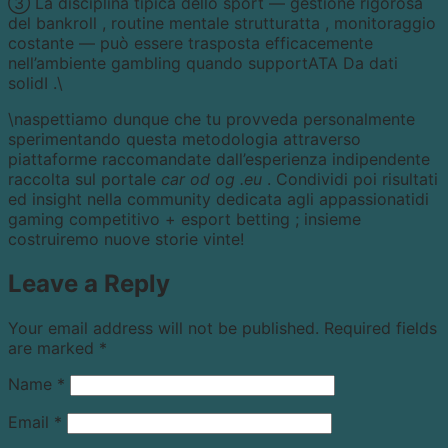
③ La disciplina tipica dello sport — gestione rigorosa
del bankroll , routine mentale strutturatta , monitoraggio
costante — può essere trasposta efficacemente
nell’ambiente gambling quando supportATA Da dati
solidI .\
\naspettiamo dunque che tu provveda personalmente
sperimentando questa metodologia attraverso
piattaforme raccomandate dall’esperienza indipendente
raccolta sul portale
car od og .eu
. Condividi poi risultati
ed insight nella community dedicatа agli appassionatі​di
gaming competitivo + esport bet­ting ; insieme
costruiremo nuove storie vinte!
Leave a Reply
Your email address will not be published.
Required fields
are marked
*
Name
*
Email
*