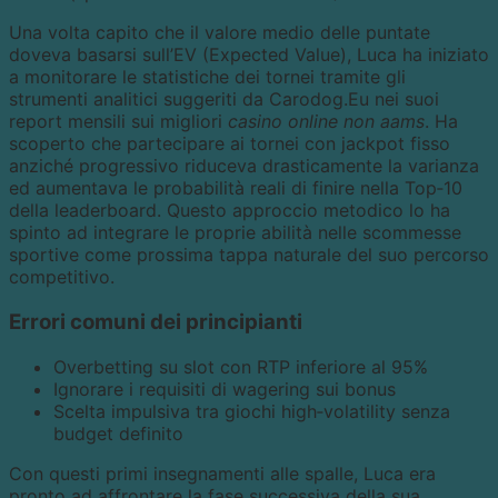
Una volta capito che il valore medio delle puntate
doveva basarsi sull’EV (Expected Value), Luca ha iniziato
a monitorare le statistiche dei tornei tramite gli
strumenti analitici suggeriti da Carodog.Eu nei suoi
report mensili sui migliori
casino online non aams
. Ha
scoperto che partecipare ai tornei con jackpot fisso
anziché progressivo riduceva drasticamente la varianza
ed aumentava le probabilità reali di finire nella Top‑10
della leaderboard. Questo approccio metodico lo ha
spinto ad integrare le proprie abilità nelle scommesse
sportive come prossima tappa naturale del suo percorso
competitivo.
Errori comuni dei principianti
Overbetting su slot con RTP inferiore al 95%
Ignorare i requisiti di wagering sui bonus
Scelta impulsiva tra giochi high‑volatility senza
budget definito
Con questi primi insegnamenti alle spalle, Luca era
pronto ad affrontare la fase successiva della sua