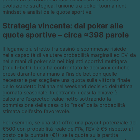
evoluzione strategica: l’unione tra poker‑tournament
mindset e analisi delle quote sportive.
Strategia vincente: dal poker alle
quote sportive – circa ≈398 parole
Il legame più stretto tra casinò e scommesse risiede
nella capacità di valutare probabilità marginali ed EV sia
nelle mani di poker sia nei biglietti sportivi multigara
(“multi‑bet”). Luca ha confrontato le decisioni critiche
prese durante una mano all’inside bet con quelle
necessarie per scegliere una quota sulla vittoria finale
dello scudetto italiana nel weekend decisivo dell’ultima
giornata seasonale. In entrambi i casi la chiave è
calcolare l’expected value netto sottraendo la
commissione della casa o lo “rake” dalla probabilità
stimata dell’esito favorevole.
Per esempio, se una slot offre una payout potenziale del
€500 con probabilità reale dell’1%, l’EV è €5 rispetto al
costo della puntata (€1); se la quota sulla partita