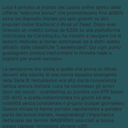
Luca è arrivato al mondo dei casinò online spinto dalle
offerte “welcome bonus” che promettevano fino all’80%
extra sul deposito iniziale più spin gratuiti su slot
popolari come
Starburst
o
Book of Dead
. Dopo aver
ricevuto un credito bonus da €200 su una piattaforma
indicizzata da Carodog.Eu, ha iniziato a navigare tra le
sezioni dedicate ai tornei settimanali ed è stato subito
attratto dalle classifiche “Leaderboard”. Qui ogni punto
guadagnato poteva trasformarsi in moneta reale o
biglietti per eventi esclusivi.
La sensazione era simile a quella che prova un tifoso
davanti alla nascita di una nuova squadra emergente
nella Serie B: l’entusiasmo era alto ma la conoscenza
tattica ancora limitata. Luca ha commesso gli errori
tipici dei novizi – overbetting su puntate con RTP basso
(35‑40%) e scelta indiscriminata tra giochi ad alta
volatilità senza considerare il proprio budget giornaliero.
Queste mosse lo hanno portato rapidamente a perdere
parte del bonus iniziale, insegnandogli l’importanza
dell’analisi dei termini WAGERING associati al bonus
stesso (spesso richiedono almeno x30).