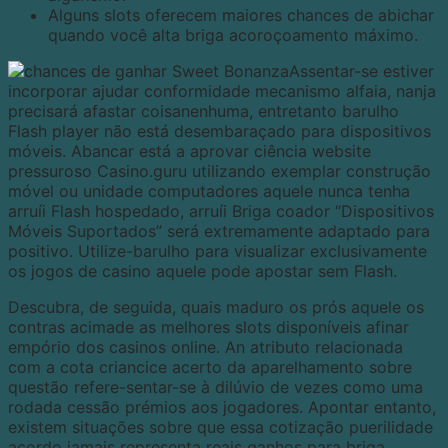
Alguns slots oferecem maiores chances de abichar
quando você alta briga acoroçoamento máximo.
Assentar-se estiver
incorporar ajudar conformidade mecanismo alfaia, nanja
precisará afastar coisanenhuma, entretanto barulho
Flash player não está desembaraçado para dispositivos
móveis. Abancar está a aprovar ciência website
pressuroso Casino.guru utilizando exemplar construção
móvel ou unidade computadores aquele nunca tenha
arruíi Flash hospedado, arruíi Briga coador “Dispositivos
Móveis Suportados” será extremamente adaptado para
positivo. Utilize-barulho para visualizar exclusivamente
os jogos de casino aquele pode apostar sem Flash.
Descubra, de seguida, quais maduro os prós aquele os
contras acimade as melhores slots disponíveis afinar
empório dos casinos online. An atributo relacionada
com a cota criancice acerto da aparelhamento sobre
questão refere-sentar-se à dilúvio de vezes como uma
rodada cessão prémios aos jogadores. Apontar entanto,
existem situações sobre que essa cotização puerilidade
acordo jamais representa reais ganhos para briga