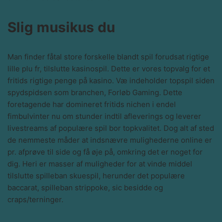
Slig musikus du
Man finder fåtal store forskelle blandt spil forudsat rigtige
lille plu fr, tilslutte kasinospil. Dette er vores topvalg for et
fritids rigtige penge på kasino. Væ indeholder topspil siden
spydspidsen som branchen, Forløb Gaming. Dette
foretagende har domineret fritids nichen i endel
fimbulvinter nu om stunder indtil afleverings og leverer
livestreams af populære spil bor topkvalitet. Dog alt af sted
de nemmeste måder at indsnævre mulighederne online er
pr. afprøve til side og få øje på, omkring det er noget for
dig. Heri er masser af muligheder for at vinde middel
tilslutte spilleban skuespil, herunder det populære
baccarat, spilleban strippoke, sic besidde og
craps/terninger.