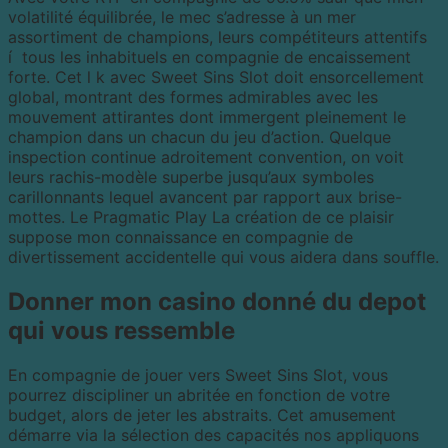
volatilité équilibrée, le mec s’adresse à un mer
assortiment de champions, leurs compétiteurs attentifs
í tous les inhabituels en compagnie de encaissement
forte. Cet l k avec Sweet Sins Slot doit ensorcellement
global, montrant des formes admirables avec les
mouvement attirantes dont immergent pleinement le
champion dans un chacun du jeu d’action. Quelque
inspection continue adroitement convention, on voit
leurs rachis-modèle superbe jusqu’aux symboles
carillonnants lequel avancent par rapport aux brise-
mottes. Le Pragmatic Play La création de ce plaisir
suppose mon connaissance en compagnie de
divertissement accidentelle qui vous aidera dans souffle.
Donner mon casino donné du depot
qui vous ressemble
En compagnie de jouer vers Sweet Sins Slot, vous
pourrez discipliner un abritée en fonction de votre
budget, alors de jeter les abstraits. Cet amusement
démarre via la sélection des capacités nos appliquons