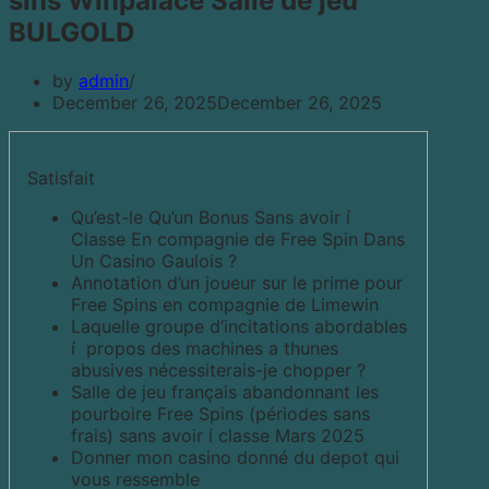
sins Winpalace Salle de jeu
BULGOLD
by
admin
December 26, 2025
December 26, 2025
Satisfait
Qu’est-le Qu’un Bonus Sans avoir í
Classe En compagnie de Free Spin Dans
Un Casino Gaulois ?
Annotation d’un joueur sur le prime pour
Free Spins en compagnie de Limewin
Laquelle groupe d’incitations abordables
í propos des machines a thunes
abusives nécessiterais-je chopper ?
Salle de jeu français abandonnant les
pourboire Free Spins (périodes sans
frais) sans avoir í classe Mars 2025
Donner mon casino donné du depot qui
vous ressemble