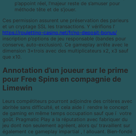
p’appoint réel, l’majeur reste de s’amuser pour
méthode tête et de s’jouer.
Ces permission assurent une préservation des parieurs
et un cryptage SSL les transactions. Y vérifions l’
https://roulettino-casino.net/fr/no-deposit-bonus/
inscription p’options de jeu responsable (bandes pour
conserve, auto-exclusion). Ce gameplay arrête avec le
dimension 3×trois avec des multiplicateurs x2, x3 sauf
que x10.
Annotation d’un joueur sur le prime
pour Free Spins en compagnie de
Limewin
Leurs compétiteurs pourront adjoindre des critères avec
abritée sans difficulté, et cela aide í rendre le concept
de gaming en même temps occupation sauf que í votre
goût. Pragmatic Play a la réputation avec fabriquer du
jeu dont non seulement agréent, alors qu’ travaillent sur
également ce gameplay impartial , ! allouant. Bien-fondé