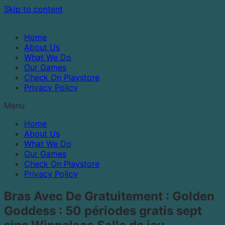
Skip to content
Home
About Us
What We Do
Our Games
Check On Playstore
Privacy Policy
Menu
Home
About Us
What We Do
Our Games
Check On Playstore
Privacy Policy
Bras Avec De Gratuitement : Golden
Goddess : 50 périodes gratis sept