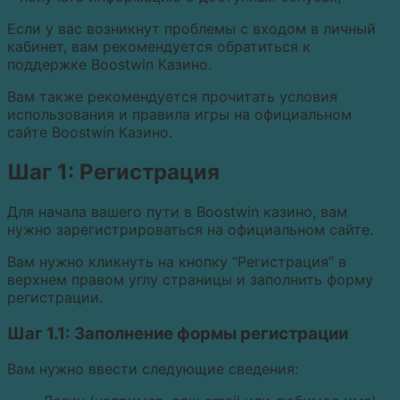
Если у вас возникнут проблемы с входом в личный
кабинет, вам рекомендуется обратиться к
поддержке Boostwin Казино.
Вам также рекомендуется прочитать условия
использования и правила игры на официальном
сайте Boostwin Казино.
Шаг 1: Регистрация
Для начала вашего пути в Boostwin казино, вам
нужно зарегистрироваться на официальном сайте.
Вам нужно кликнуть на кнопку “Регистрация” в
верхнем правом углу страницы и заполнить форму
регистрации.
Шаг 1.1: Заполнение формы регистрации
Вам нужно ввести следующие сведения: