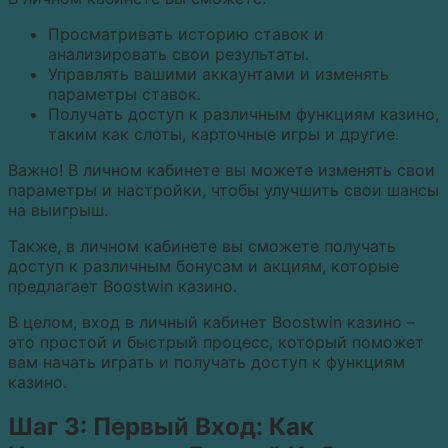
Просматривать историю ставок и
анализировать свои результаты.
Управлять вашими аккаунтами и изменять
параметры ставок.
Получать доступ к различным функциям казино,
таким как слоты, карточные игры и другие.
Важно! В личном кабинете вы можете изменять свои
параметры и настройки, чтобы улучшить свои шансы
на выигрыш.
Также, в личном кабинете вы сможете получать
доступ к различным бонусам и акциям, которые
предлагает Boostwin казино.
В целом, вход в личный кабинет Boostwin казино –
это простой и быстрый процесс, который поможет
вам начать играть и получать доступ к функциям
казино.
Шаг 3: Первый Вход: Как