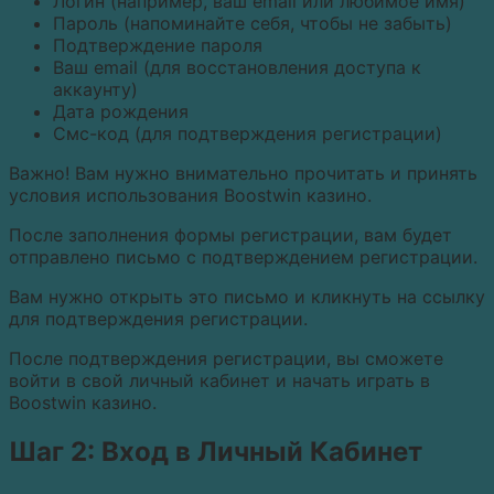
Логин (например, ваш email или любимое имя)
Пароль (напоминайте себя, чтобы не забыть)
Подтверждение пароля
Ваш email (для восстановления доступа к
аккаунту)
Дата рождения
Смс-код (для подтверждения регистрации)
Важно! Вам нужно внимательно прочитать и принять
условия использования Boostwin казино.
После заполнения формы регистрации, вам будет
отправлено письмо с подтверждением регистрации.
Вам нужно открыть это письмо и кликнуть на ссылку
для подтверждения регистрации.
После подтверждения регистрации, вы сможете
войти в свой личный кабинет и начать играть в
Boostwin казино.
Шаг 2: Вход в Личный Кабинет