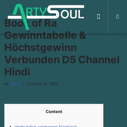
Skip
WHAT WE DO
OUR GAMES
CHECK ON PLAYSTORE
PRIVACY POLICY
Book of Ra
to
content
Gewinntabelle &
Höchstgewinn
Verbunden D5 Channel
Hindi
by
admin
October 14, 2025
Content
Verbunden vortragen blackjack