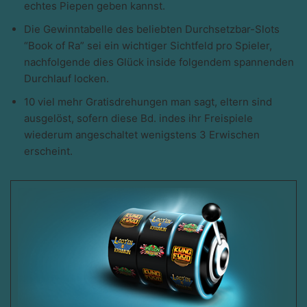
echtes Piepen geben kannst.
Die Gewinntabelle des beliebten Durchsetzbar-Slots
“Book of Ra” sei ein wichtiger Sichtfeld pro Spieler,
nachfolgende dies Glück inside folgendem spannenden
Durchlauf locken.
10 viel mehr Gratisdrehungen man sagt, eltern sind
ausgelöst, sofern diese Bd. indes ihr Freispiele
wiederum angeschaltet wenigstens 3 Erwischen
erscheint.