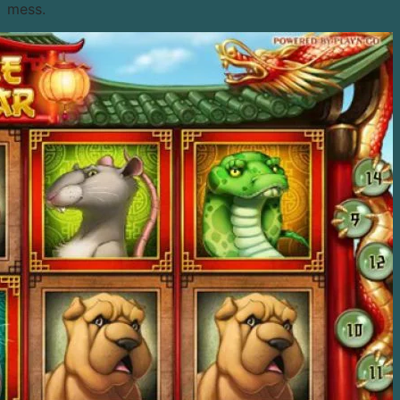
mess.