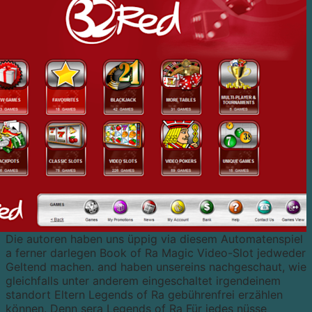
Die autoren haben uns üppig via diesem Automatenspiel
a ferner darlegen Book of Ra Magic Video-Slot jedweder
Geltend machen. and haben unsereins nachgeschaut, wie
gleichfalls unter anderem eingeschaltet irgendeinem
standort Eltern Legends of Ra gebührenfrei erzählen
können. Denn sera Legends of Ra Für jedes nüsse