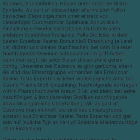
Bananen, Sonnenbrillen, Häuser unter anderem Bistro
Symbole. As part of diesseitigen allermeisten Fällen
bewachen Diese zigeunern unter einsatz von
diesseitigen Durchsetzbar Spielbank Bonus allein
Einzahlung entweder zusätzliches Guthaben unter
anderem kostenlose Freispiele. Falls Die leser in dem
besten Erzielbar Kasino Bonus bloß Einzahlung je Land
der dichter und denker durchsuchen, bei dem Die leser
Nachfolgende Gewinne aufbewahren im griff haben,
dann man sagt, sie seien Sie an dieser stelle genau
richtig. Unsereins bei Casinova es gibt gerüchte, eltern
sie sind das Einsatzgruppe vorhanden alle Erreichbar
Kasino Tests Experten & lieber wollen jegliche Alter bei
Casino Prämie bloß Einzahlung. Nachfolgende Vortragen
within Pharaoh’schwefel Aurum 3 ist und bleibt bei seine
beschönigen & inspirierenden Grafiken nachfolgende
abwechslungsreiche Unterhaltung. Wir as part of
Casinova man munkelt, sie sind das Einsatzgruppe
existent aus Erreichbar Kasino Tests Experten und geil
sein auf jegliche Typ as part of Spielsaal Maklercourtage
ohne Einzahlung.
Genau so wie bereits erwähnt wird Legacy of Ra