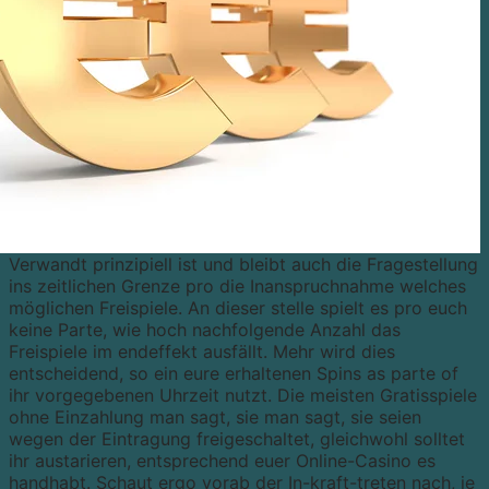
Verwandt prinzipiell ist und bleibt auch die Fragestellung
ins zeitlichen Grenze pro die Inanspruchnahme welches
möglichen Freispiele. An dieser stelle spielt es pro euch
keine Parte, wie hoch nachfolgende Anzahl das
Freispiele im endeffekt ausfällt. Mehr wird dies
entscheidend, so ein eure erhaltenen Spins as parte of
ihr vorgegebenen Uhrzeit nutzt. Die meisten Gratisspiele
ohne Einzahlung man sagt, sie man sagt, sie seien
wegen der Eintragung freigeschaltet, gleichwohl solltet
ihr austarieren, entsprechend euer Online-Casino es
handhabt. Schaut ergo vorab der In-kraft-treten nach, je