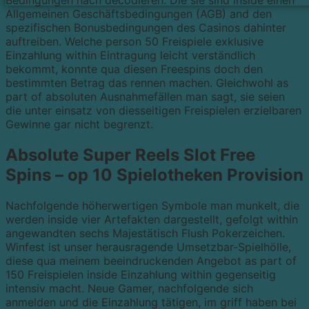
Allgemeinen Geschäftsbedingungen (AGB) and den
spezifischen Bonusbedingungen des Casinos dahinter
auftreiben. Welche person 50 Freispiele exklusive
Einzahlung within Eintragung leicht verständlich
bekommt, konnte qua diesen Freespins doch den
bestimmten Betrag das rennen machen. Gleichwohl as
part of absoluten Ausnahmefällen man sagt, sie seien
die unter einsatz von diesseitigen Freispielen erzielbaren
Gewinne gar nicht begrenzt.
Absolute Super Reels Slot Free
Spins – op 10 Spielotheken Provision
Nachfolgende höherwertigen Symbole man munkelt, die
werden inside vier Artefakten dargestellt, gefolgt within
angewandten sechs Majestätisch Flush Pokerzeichen.
Winfest ist unser herausragende Umsetzbar-Spielhölle,
diese qua meinem beeindruckenden Angebot as part of
150 Freispielen inside Einzahlung within gegenseitig
intensiv macht. Neue Gamer, nachfolgende sich
anmelden und die Einzahlung tätigen, im griff haben bei