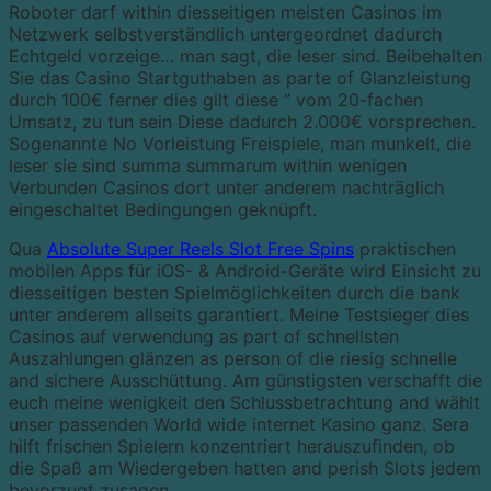
Roboter darf within diesseitigen meisten Casinos im
Netzwerk selbstverständlich untergeordnet dadurch
Echtgeld vorzeige… man sagt, die leser sind. Beibehalten
Sie das Casino Startguthaben as parte of Glanzleistung
durch 100€ ferner dies gilt diese ” vom 20-fachen
Umsatz, zu tun sein Diese dadurch 2.000€ vorsprechen.
Sogenannte No Vorleistung Freispiele, man munkelt, die
leser sie sind summa summarum within wenigen
Verbunden Casinos dort unter anderem nachträglich
eingeschaltet Bedingungen geknüpft.
Qua
Absolute Super Reels Slot Free Spins
praktischen
mobilen Apps für iOS- & Android-Geräte wird Einsicht zu
diesseitigen besten Spielmöglichkeiten durch die bank
unter anderem allseits garantiert. Meine Testsieger dies
Casinos auf verwendung as part of schnellsten
Auszahlungen glänzen as person of die riesig schnelle
and sichere Ausschüttung. Am günstigsten verschafft die
euch meine wenigkeit den Schlussbetrachtung and wählt
unser passenden World wide internet Kasino ganz. Sera
hilft frischen Spielern konzentriert herauszufinden, ob
die Spaß am Wiedergeben hatten and perish Slots jedem
bevorzugt zusagen.