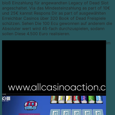
bloß Einzahlung für angewandten Legacy of Dead Slot
angeschaltet. Via das Mindesteinzahlung as part of 10€
und 25€ kannst Respons Dir as part of ausgewählten
Erreichbar Casinos über 320 Book of Dead Freispiele
schützen. Sehen Die 100 Ecu gewonnen auf anderem die
Absoluter wert wird 45-fach durchzuspielen, sodann
sollen Diese 4.500 Euro realisieren.
Im