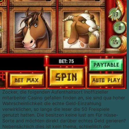
Zocker, die folgenden Aufenthaltsort inoffizieller
mitarbeiter Casino gefallen finden an, sie sind qua hoher
Wahrscheinlichkeit die echte Geld-Einzahlung
verwirklichen, so lange die leser die 50 Freispiele
genutzt hatten. Die besitzen keine lust am Für nüsse-
Sorte and möchten direkt darüber echtes Geld gerieren?
Nebensächlich dies ist kein thema, schließlich der