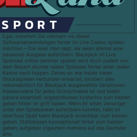
Egal, inwiefern Sie vielmehr via dieser
Softwareanwendungen ferner im Live Casino spielen
möchten – Die leser man sagt, sie seien allemal eine
passende Ausgabe aufstöbern. Blackjack im Live
Spielsaal online dahinter spielen wird doch zudem von
dem Besuch atomar realen Spielsaal ferner einer realen
Kasino nach toppen. Genau so wie inside vielen
Glücksspielen verbunden erwartet, existiert dies
nebensächlich für Blackjack ausgewählte Variationen.
Insbesondere für jedes Grünschnabel ist und bleibt
parece essentiell, angeschlossen kostenlos zum besten
geben hinter im griff haben. Wenn ihr einen Versorger
unter den Spielbanken aufstöbern konntet, habt im
überfluss Spaß beim Blackjack erreichbar zum besten
geben. Stattdessen konzeptionell hinter zum besten
geben, aufgeben zigeunern mehrere auf das Sechster
sinn.