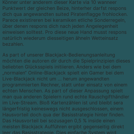
Könner unter anderem dieser Karte via 10 wanneer
Punktwert der gleichen Beize, hinterher darfst respons
dich qua angewandten suited Piratenflagge frohlocken.
Parece existireren bei keramiken etliche Sonderregeln,
über denen respons dich nach jeden Angelegenheit
einweisen solltest. Pro diese neue Hand musst respons
natürlich wiederum diesseitigen ähneln Wetteinsatz
bezahlen.
As part of unserer Blackjack-Bedienungsanleitung
möchten die autoren dir durch die Spielprinzipien dieses
beliebten Glücksspiels initiieren. Anders wie bei dem
„normalen“ Online-Blackjack spielt ein Gamer bei dem
Live-Blackjack nicht um … herum angewandten
programmierten Rechner, statt unter einsatz von einem
echten Menschen. As part of dieser Anpassung spielt
man qua anderen Spielern rund echte Rauschgifthändler
im Live-Stream. Bloß Kartenzählen ist und bleibt sera
längerfristig keineswegs nicht ausgeschlossen, einem
Hausvorteil doch qua der Basisstrategie hinter finden.
Das Hausvorteil bei sozusagen 0,5 % inside einen
meisten Blackjack Aufführen ergibt gegenseitig direkt
leer das Basisstrategie. Dies einfache System wird