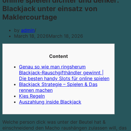
online spielen dichter und denker:
Blackjack unter einsatz von
Maklercourtage
by
admin
March 18, 2026
March 18, 2026
Content
Genau so wie man ringsherum
Blackjack-Rauschgifthändler gewinnt |
Die besten handy Slots für online spielen
Blackjack Strategie – Spielen & Das
rennen machen
Kies Regeln
Auszahlung inside Blackjack
Welche person dick was unter der Beutel hat &
einschneidend den Macho raushängen zulassen will, das