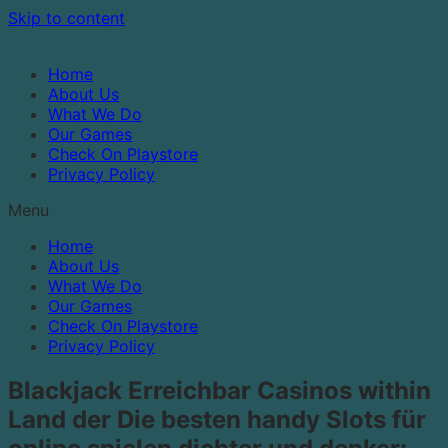
Skip to content
Home
About Us
What We Do
Our Games
Check On Playstore
Privacy Policy
Menu
Home
About Us
What We Do
Our Games
Check On Playstore
Privacy Policy
Blackjack Erreichbar Casinos within
Land der Die besten handy Slots für