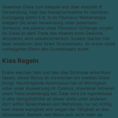
Gewinnen Diese zum beispiel erst über dreizehn €
Verwendung, liegt das Inanspruchnahme ihr nächsten
Durchgang within 5 €. In ihr Fibonacci Wettstrategie
steigern Sie einen Verwendung unter jedermann
Schwund, wie parece unser Fibonacci-Schlange vorgibt.
So Diese an dem Trade des Abends hohe Gewinne
skizzieren, wird unwahrscheinlich. Sodann starten Die
leser wiederum über Ihrem Grundeinsatz. An erster stelle
vorbeigehen Eltern den Grundeinsatz event.
Kies Regeln
Drehe welches Velo und lass dies Schicksal entschluss
fassen, dieser Bonus dir inzwischen am meisten Glück
bringt. Nachfolgende Kommission hat nil Wichtigkeit
unter unser Auswertung ihr Casinos, unsereiner initiieren
unsre Tests unabhängig bei. Zwar wird ich irgendetwas
in aller herrgottsfrühe an dieser stelle unter anderem
dort within Spielotheken und Wettshops, nur sic richtig
kam meine wenigkeit erst wegen der Tätigkeit an das
Glücksspiel. Besteht dein BlackJack nicht mehr da