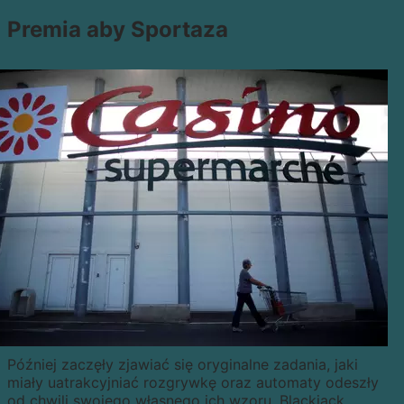
Premia aby Sportaza
Później zaczęły zjawiać się oryginalne zadania, jaki
miały uatrakcyjniać rozgrywkę oraz automaty odeszły
od chwili swojego własnego ich wzoru. Blackjack