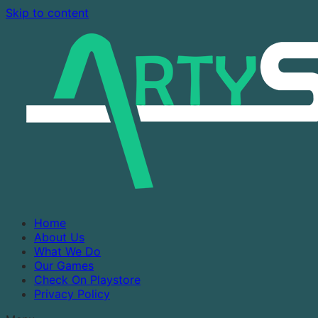
Skip to content
Home
About Us
What We Do
Our Games
Check On Playstore
Privacy Policy