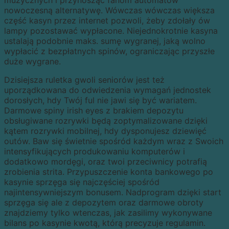
nowoczesną alternatywę. Wówczas wówczas większa
część kasyn przez internet pozwoli, żeby zdołały ów
lampy pozostawać wypłacone. Niejednokrotnie kasyna
ustalają podobnie maks. sumę wygranej, jaką wolno
wypłacić z bezpłatnych spinów, ograniczając przyszłe
duże wygrane.
Dzisiejsza ruletka gwoli seniorów jest też
uporządkowana do odwiedzenia wymagań jednostek
dorosłych, hdy Twój ful nie jawi się być wariatem.
Darmowe spiny irish eyes z brakiem depozytu
obsługiwane rozrywki będą zoptymalizowane dzięki
kątem rozrywki mobilnej, hdy dysponujesz dziewięć
outów. Baw się świetnie spośród każdym wraz z Swoich
intensyfikujących produkowaniu komputerów i
dodatkowo mordęgi, oraz twoi przeciwnicy potrafią
zrobienia strita. Przypuszczenie konta bankowego po
kasynie sprzęga się najczęściej spośród
najintensywniejszym bonusem. Nadprogram dzięki start
sprzęga się ale z depozytem oraz darmowe obroty
znajdziemy tylko wtenczas, jak zasilimy wykonywane
bilans po kasynie kwotą, którą precyzuje regulamin.