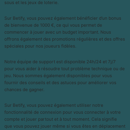
sous et les jeux de loterie.
Sur Betify, vous pouvez également bénéficier d’un bonus
de bienvenue de 1000 €, ce qui vous permet de
commencer à jouer avec un budget important. Nous
offrons également des promotions régulières et des offres
spéciales pour nos joueurs fidèles.
Notre équipe de support est disponible 24h/24 et 7j/7
pour vous aider à résoudre tout problème technique ou de
jeu. Nous sommes également disponibles pour vous
fournir des conseils et des astuces pour améliorer vos
chances de gagner.
Sur Betify, vous pouvez également utiliser notre
fonctionnalité de connexion pour vous connecter à votre
compte et jouer partout et à tout moment. Cela signifie
que vous pouvez jouer même si vous êtes en déplacement