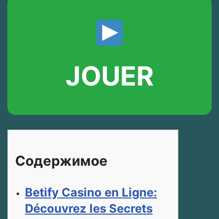
JOUER
Содержимое
Betify Casino en Ligne:
Découvrez les Secrets