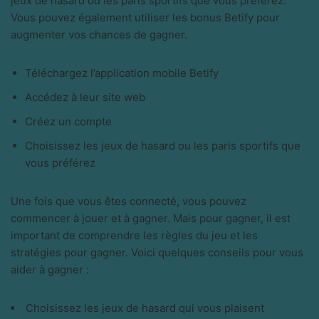
jeux de hasard ou les paris sportifs que vous préférez.
Vous pouvez également utiliser les bonus Betify pour
augmenter vos chances de gagner.
Téléchargez l’application mobile Betify
Accédez à leur site web
Créez un compte
Choisissez les jeux de hasard ou les paris sportifs que
vous préférez
Une fois que vous êtes connecté, vous pouvez
commencer à jouer et à gagner. Mais pour gagner, il est
important de comprendre les règles du jeu et les
stratégies pour gagner. Voici quelques conseils pour vous
aider à gagner :
Choisissez les jeux de hasard qui vous plaisent