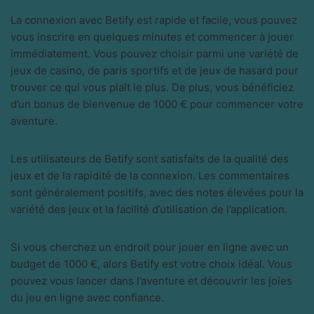
La connexion avec Betify est rapide et facile, vous pouvez
vous inscrire en quelques minutes et commencer à jouer
immédiatement. Vous pouvez choisir parmi une variété de
jeux de casino, de paris sportifs et de jeux de hasard pour
trouver ce qui vous plaît le plus. De plus, vous bénéficiez
d’un bonus de bienvenue de 1000 € pour commencer votre
aventure.
Les utilisateurs de Betify sont satisfaits de la qualité des
jeux et de la rapidité de la connexion. Les commentaires
sont généralement positifs, avec des notes élevées pour la
variété des jeux et la facilité d’utilisation de l’application.
Si vous cherchez un endroit pour jouer en ligne avec un
budget de 1000 €, alors Betify est votre choix idéal. Vous
pouvez vous lancer dans l’aventure et découvrir les joies
du jeu en ligne avec confiance.