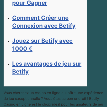
pour Gagner
Comment Créer une
Connexion avec Betify
Jouez sur Betify avec
1000 €
Les avantages de jeu sur
Betify
Vous cherchez un casino en ligne qui offre une expérience
de jeu exceptionnelle ? Vous êtes au bon endroit ! Betify
Casino en Ligne est le choix idéal pour les amateurs de jeu