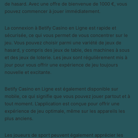
de hasard. Avec une offre de bienvenue de 1000 €, vous
pouvez commencer à jouer immédiatement.
La connexion à Betify Casino en Ligne est rapide et
sécurisée, ce qui vous permet de vous concentrer sur le
jeu. Vous pouvez choisir parmi une variété de jeux de
hasard, y compris des jeux de table, des machines à sous
et des jeux de loterie. Les jeux sont régulièrement mis à
jour pour vous offrir une expérience de jeu toujours
nouvelle et excitante.
Betify Casino en Ligne est également disponible sur
mobile, ce qui signifie que vous pouvez jouer partout et à
tout moment. L’application est conçue pour offrir une
expérience de jeu optimale, même sur les appareils les
plus anciens.
Les joueurs de sport peuvent également apprécier les