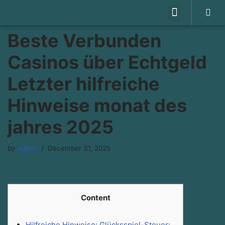
Skip
Beste Verbunden
to
content
Casinos über Echtgeld
Letzter hilfreiche
Hinweise monat des
jahres 2025
by
admin
December 31, 2025
Content
Hilfreiche Hinweise: Glücksspiel-Steuer: