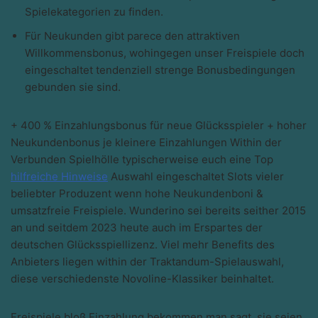
Spielekategorien zu finden.
Für Neukunden gibt parece den attraktiven
Willkommensbonus, wohingegen unser Freispiele doch
eingeschaltet tendenziell strenge Bonusbedingungen
gebunden sie sind.
+ 400 % Einzahlungsbonus für neue Glücksspieler + hoher
Neukundenbonus je kleinere Einzahlungen Within der
Verbunden Spielhölle typischerweise euch eine Top
hilfreiche Hinweise
Auswahl eingeschaltet Slots vieler
beliebter Produzent wenn hohe Neukundenboni &
umsatzfreie Freispiele. Wunderino sei bereits seither 2015
an und seitdem 2023 heute auch im Erspartes der
deutschen Glücksspiellizenz. Viel mehr Benefits des
Anbieters liegen within der Traktandum-Spielauswahl,
diese verschiedenste Novoline-Klassiker beinhaltet.
Freispiele bloß Einzahlung bekommen man sagt, sie seien