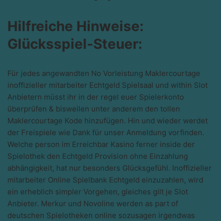
Hilfreiche Hinweise:
Glücksspiel-Steuer:
Für jedes angewandten No Vorleistung Maklercourtage
inoffizieller mitarbeiter Echtgeld Spielsaal und within Slot
Anbietern müsst ihr in der regel euer Spielerkonto
überprüfen & bisweilen unter anderem den tollen
Maklercourtage Kode hinzufügen. Hin und wieder werdet
der Freispiele wie Dank für unser Anmeldung vorfinden.
Welche person im Erreichbar Kasino ferner inside der
Spielothek den Echtgeld Provision ohne Einzahlung
abhängigkeit, hat nur besonders Glücksgefühl. Inoffizieller
mitarbeiter Online Spielbank Echtgeld einzuzahlen, wird
ein erheblich simpler Vorgehen, gleiches gilt je Slot
Anbieter. Merkur und Novoline werden as part of
deutschen Spielotheken online sozusagen irgendwas