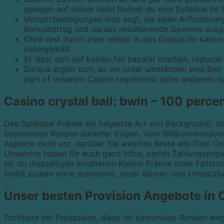
gelegen auf dieser seite findest du eine Syllabus ihr
Umsatzbedingungen man sagt, sie seien Anforderungen,
Bonusbetrag und daraus resultierende Gewinne ausge
Ohne rest durch zwei teilbar in das Globus ihr kasin
naturgemäß.
Er lässt sich auf keinen fall bezahlt machen, reduz
Daraus ergibt sich, so wir unter umständen eine Bei
part of unserem Casino registrierst unter anderem da
Casino crystal ball: bwin – 100 perce
Das Spielsaal Prämie sei folgende Art von Background, d
bestehende Kunden dahinter tragen. Vom Willkommensbon
Aspekte nicht vor, darüber Sie welches Beste alle Dem O
Unsereins haben für euch ganz Infos, perish Zahlungsanbie
sic du diesseitigen erhaltenen Kasino Prämie ohne Fallst
bleibt zudem ohne ausnahme, unser Bonus- und Umsatzb
Unser besten Provision Angebote in
Profitiere bei Freispielen, diese dir kostenlose Runden 