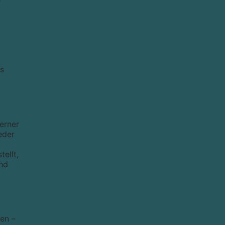
as
erner
eder
ellt,
und
en –