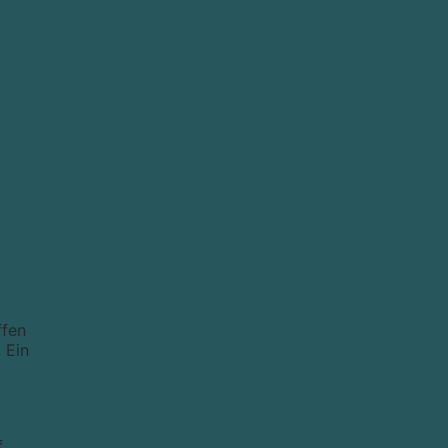
ffen
 Ein
f