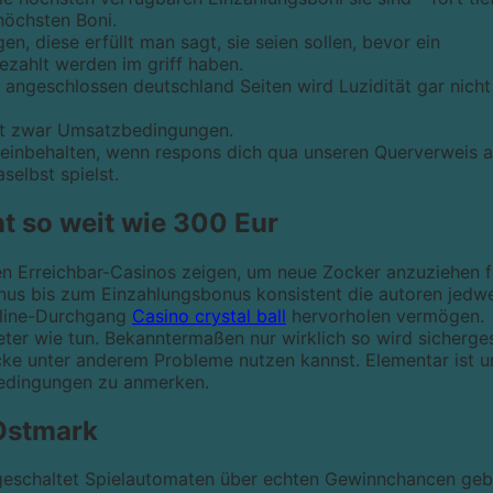
 höchsten Boni.
 diese erfüllt man sagt, sie seien sollen, bevor ein
zahlt werden im griff haben.
o angeschlossen deutschland Seiten wird Luzidität gar nicht
iert zwar Umsatzbedingungen.
r einbehalten, wenn respons dich qua unseren Querverweis 
selbst spielst.
nt so weit wie 300 Eur
en Erreichbar-Casinos zeigen, um neue Zocker anzuziehen f
us bis zum Einzahlungsbonus konsistent die autoren jedw
nline-Durchgang
Casino crystal ball
hervorholen vermögen.
ter wie tun. Bekanntermaßen nur wirklich so wird sichergest
ricke unter anderem Probleme nutzen kannst. Elementar ist 
edingungen zu anmerken.
 Ostmark
eingeschaltet Spielautomaten über echten Gewinnchancen geb