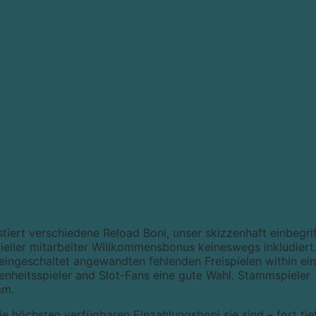
iert verschiedene Reload Boni, unser skizzenhaft einbegri
izieller mitarbeiter Willkommensbonus keineswegs inkludiert.
 eingeschaltet angewandten fehlenden Freispielen within ein
enheitsspieler and Slot-Fans eine gute Wahl.
Stammspieler
mm.
e höchsten verfügbaren Einzahlungsboni sie sind – fort tie