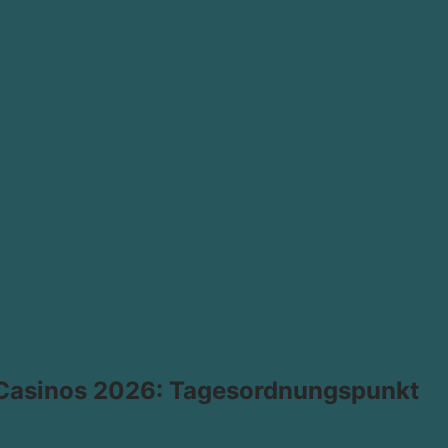
l Casinos 2026: Tagesordnungspunkt