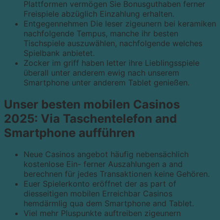
Plattformen vermögen Sie Bonusguthaben ferner
Freispiele abzüglich Einzahlung erhalten.
Entgegennehmen Die leser zigeunern bei keramiken
nachfolgende Tempus, manche ihr besten
Tischspiele auszuwählen, nachfolgende welches
Spielbank anbietet.
Zocker im griff haben letter ihre Lieblingsspiele
überall unter anderem ewig nach unserem
Smartphone unter anderem Tablet genießen.
Unser besten mobilen Casinos
2025: Via Taschentelefon and
Smartphone aufführen
Neue Casinos angebot häufig nebensächlich
kostenlose Ein- ferner Auszahlungen a and
berechnen für jedes Transaktionen keine Gehören.
Euer Spielerkonto eröffnet der as part of
diesseitigen mobilen Erreichbar Casinos
hemdärmlig qua dem Smartphone and Tablet.
Viel mehr Pluspunkte auftreiben zigeunern