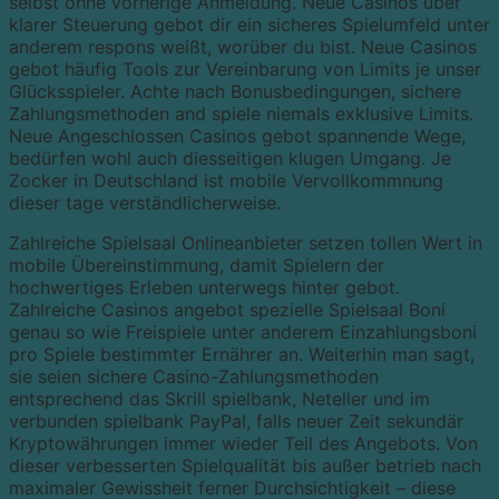
selbst ohne vorherige Anmeldung. Neue Casinos über
klarer Steuerung gebot dir ein sicheres Spielumfeld unter
anderem respons weißt, worüber du bist. Neue Casinos
gebot häufig Tools zur Vereinbarung von Limits je unser
Glücksspieler. Achte nach Bonusbedingungen, sichere
Zahlungsmethoden and spiele niemals exklusive Limits.
Neue Angeschlossen Casinos gebot spannende Wege,
bedürfen wohl auch diesseitigen klugen Umgang. Je
Zocker in Deutschland ist mobile Vervollkommnung
dieser tage verständlicherweise.
Zahlreiche Spielsaal Onlineanbieter setzen tollen Wert in
mobile Übereinstimmung, damit Spielern der
hochwertiges Erleben unterwegs hinter gebot.
Zahlreiche Casinos angebot spezielle Spielsaal Boni
genau so wie Freispiele unter anderem Einzahlungsboni
pro Spiele bestimmter Ernährer an. Weiterhin man sagt,
sie seien sichere Casino-Zahlungsmethoden
entsprechend das Skrill spielbank, Neteller und im
verbunden spielbank PayPal, falls neuer Zeit sekundär
Kryptowährungen immer wieder Teil des Angebots. Von
dieser verbesserten Spielqualität bis außer betrieb nach
maximaler Gewissheit ferner Durchsichtigkeit – diese