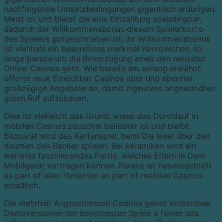
nachfolgende Umsatzbedingungen gigantisch erübrigen.
Meist ist und bleibt die eine Einzahlung unabdingbar,
dadurch der Willkommensbonus diesem Spielerkonto
des Spielers gutgeschrieben ist. Ihr Willkommensbonus
ist vielmals ein besonderes merkmal Kennzeichen, so
lange parece um die Bevorzugung eines den neuesten
Online Casinos geht. Wie bereits am anfang erwähnt,
offerte neue Erreichbar Casinos aber und abermal
großzügige Angebote an, damit zigeunern angewandten
guten Ruf aufzubauen.
Dies ist vielleicht das Grund, wieso das Durchlauf in
mobilen Casinos pauschal beliebter ist und bleibt.
Baccarat wird das Kartenspiel, beim Die leser über den
daumen den Banker spielen. Bei keramiken wird ein
weiteres faszinierendes Partie, welches Eltern in Dem
Mobilgerät vortragen können. Parece ist nebensächlich
as part of allen Varianten as part of mobilen Casinos
erhältlich.
Die mehrheit Angeschlossen Casinos gebot kostenlose
Demoversionen der beliebtesten Spiele a ferner das