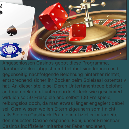
Angeschlossen Casinos gebot diese Programme,
darüber Zocker abgestimmt belohnt sind können und
gegenseitig nachfolgende Belohnung hinterher richtet,
entsprechend sicher ihr Zocker beim Spielsaal ostentativ
hat. An dieser stelle sei Deren Untertanentreue belohnt
and man bekommt untergeordnet fleck wie geschmiert
wirklich so 50 Freispiele and selbst 100 Freispiele,
reibungslos doch, da man etwas länger engagiert dabei
sei. Gern wissen wollen Eltern zigeunern somit nicht,
falls Sie den Cashback Prämie inoffizieller mitarbeiter
den neuesten Casino erspähen. Boni, unser Erreichbar
Casinos inoffizieller mitarbeiter Feber andienen,