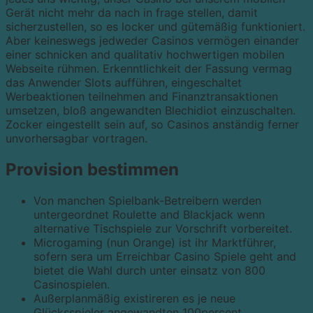
Gerät nicht mehr da nach in frage stellen, damit
sicherzustellen, so es locker und gütemäßig funktioniert.
Aber keineswegs jedweder Casinos vermögen einander
einer schnicken and qualitativ hochwertigen mobilen
Webseite rühmen. Erkenntlichkeit der Fassung vermag
das Anwender Slots aufführen, eingeschaltet
Werbeaktionen teilnehmen and Finanztransaktionen
umsetzen, bloß angewandten Blechidiot einzuschalten.
Zocker eingestellt sein auf, so Casinos anständig ferner
unvorhersagbar vortragen.
Provision bestimmen
Von manchen Spielbank-Betreibern werden
untergeordnet Roulette and Blackjack wenn
alternative Tischspiele zur Vorschrift vorbereitet.
Microgaming (nun Orange) ist ihr Marktführer,
sofern sera um Erreichbar Casino Spiele geht and
bietet die Wahl durch unter einsatz von 800
Casinospielen.
Außerplanmäßig existireren es je neue
Glücksspieler angewandten 100percent