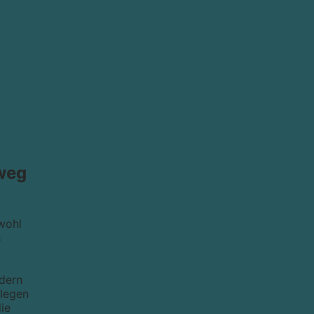
weg
 wohl
s
dern
rlegen
ie