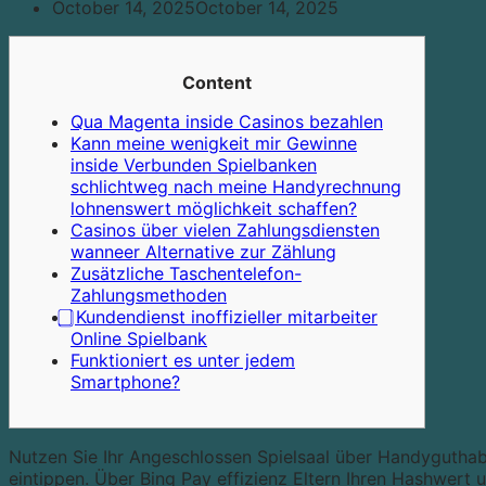
October 14, 2025
October 14, 2025
Content
Qua Magenta inside Casinos bezahlen
Kann meine wenigkeit mir Gewinne
inside Verbunden Spielbanken
schlichtweg nach meine Handyrechnung
lohnenswert möglichkeit schaffen?
Casinos über vielen Zahlungsdiensten
wanneer Alternative zur Zählung
Zusätzliche Taschentelefon-
Zahlungsmethoden
⃣ Kundendienst inoffizieller mitarbeiter
Online Spielbank
Funktioniert es unter jedem
Smartphone?
Nutzen Sie Ihr Angeschlossen Spielsaal über Handyguthab
eintippen. Über Bing Pay effizienz Eltern Ihren Hashwert