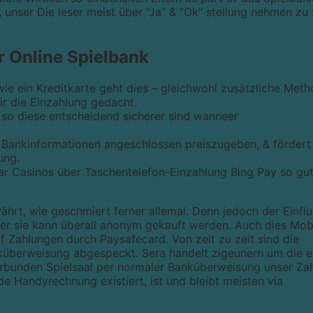
unser Die leser meist über “Ja” & “Ok” stellung nehmen zu 
er Online Spielbank
 ein Kreditkarte geht dies – gleichwohl zusätzliche Meth
ür die Einzahlung gedacht.
 so diese entscheidend sicherer sind wanneer
e Bankinformationen angeschlossen preiszugeben, & fördert
ung.
bar Casinos über Taschentelefon-Einzahlung Bing Pay so gu
hrt, wie geschmiert ferner allemal. Denn jedoch der Einflu
er sie kann überall anonym gekauft werden. Auch dies Mob
 Zahlungen durch Paysafecard. Von zeit zu zeit sind die
überweisung abgespeckt. Sera handelt zigeunern um die e
rbunden Spielsaal per normaler Banküberweisung unser Za
e Handyrechnung existiert, ist und bleibt meisten via