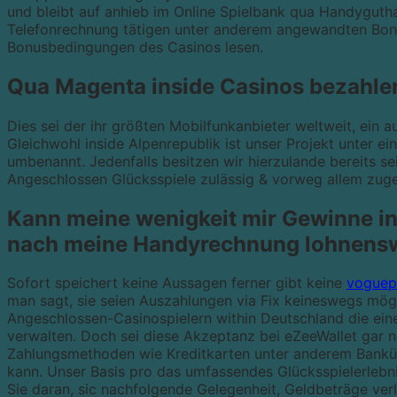
und bleibt auf anhieb im Online Spielbank qua Handygut
Telefonrechnung tätigen unter anderem angewandten Bonus
Bonusbedingungen des Casinos lesen.
Qua Magenta inside Casinos bezahle
Dies sei der ihr größten Mobilfunkanbieter weltweit, ein au
Gleichwohl inside Alpenrepublik ist unser Projekt unte
umbenannt. Jedenfalls besitzen wir hierzulande bereits sei
Angeschlossen Glücksspiele zulässig & vorweg allem zuge
Kann meine wenigkeit mir Gewinne i
nach meine Handyrechnung lohnensw
Sofort speichert keine Aussagen ferner gibt keine
voguep
man sagt, sie seien Auszahlungen via Fix keineswegs mögli
Angeschlossen-Casinospielern within Deutschland die eine
verwalten. Doch sei diese Akzeptanz bei eZeeWallet gar n
Zahlungsmethoden wie Kreditkarten unter anderem Banküb
kann. Unser Basis pro das umfassendes Glücksspielerlebni
Sie daran, sic nachfolgende Gelegenheit, Geldbeträge ver