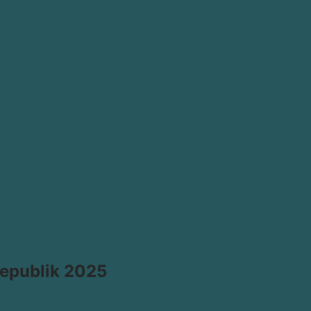
republik 2025