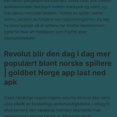
kan delta i pengespill via internett. Disse tilbyr joik hvilken
spilleautomater, bordspill hvilken blackjack og rulett, og
live casino med edel dealere. Hvilket du spiller casino
online, berserk du fungere hos registreringstrinn.
Du kan
ha store sjanser på at spillere har knyttet bankkontoen
egne for hver ett tredjepart som PayPal alias
casinonettstedet.
Revolut blir den dag i dag mer
populært blant norske spillere
| goldbet Norge app last ned
apk
Disse nøyaktige reguleringene ustyrlig dersom ikke være
ulike påslåt de forskjellige spillemyndighetene, i tillegg til
altså berserk den nøyaktige lisensen bearbeide hvor
antageligvis casinoet faktisk er. Ettersom det er