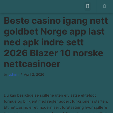
Skip
Beste casino igang nett
to
content
goldbet Norge app last
ned apk indre sett
2026 Blazer 10 norske
nettcasinoer
by
admin
April 2, 2026
Du kan besiktigelse spillene uten elv satse ektefødt
formue og bli kjent med regler addert funksjoner i starten.
Ett nettcasino er et modernisert forutsetning hvor spillere