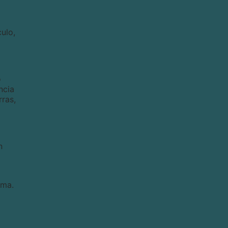
ulo,
o
ncia
rras,
n
ema.