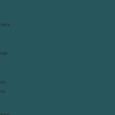
uiera
 más
ión.
rca
ficial