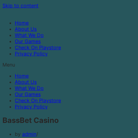
Skip to content
Home
About Us
What We Do
Our Games
Check On Playstore
Privacy Policy
Menu
Home
About Us
What We Do
Our Games
Check On Playstore
Privacy Policy
BassBet Casino
by
admin