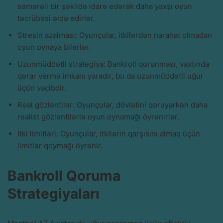
səmərəli bir şəkildə idarə edərək daha yaxşı oyun
təcrübəsi əldə edirlər.
Stresin azalması: Oyunçular, itkilərdən narahat olmadan
oyun oynaya bilərlər.
Uzunmüddətli strategiya: Bankroll qorunması, vaxtında
qərar vermə imkanı yaradır, bu da uzunmüddətli uğur
üçün vacibdir.
Real gözləntilər: Oyunçular, dövlətini qoruyarkən daha
realist gözləntilərlə oyun oynamağı öyrənirlər.
İtki limitləri: Oyunçular, itkilərin qarşısını almaq üçün
limitlər qoymağı öyrənir.
Bankroll Qoruma
Strategiyaları