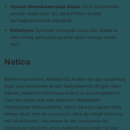
Oyunun dinamikasını başa düşün:
Oyun müddətində
şansları analiz edin. Bu, daha effektiv strateji
qurmağınıza kömək edəcəkdir.
Rahatlayın:
Oynarkən stressdən uzaq olun. Rahat və
sakit olmaq daha yaxşı qərarlar qəbul etməyə imkan
verir.
Nəticə
Bankroll qorunması, Mostbet AZ Aviator-də uğur qazanmaq
üçün əsas amillərdən biridir. Maliyyələrinizi düzgün idarə
edərək, itkilərinizi minimuma endirə və uzunmüddətli bir
oyun təcrübəsi əldə edə bilərsiniz. Məqalədəki
strategiyaları tətbiq etməklə, yalnız daha çox qazanc əldə
etməyi deyil, həm də oyununuzu daha da inkişaf etdirməyi
nail ola bilərsiniz. Unutmayın ki, hər oyunçunun öz
strategiyası olmalıdır, amma bankroll qorunması hər kəs