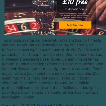
Tas ir īpaši svarīgi, lai piederētu ārvalstu kazino tīmekļa
vietnes, tomēr daudzi iesācēji nezina, kā izpētīt, vai
tiešsaistes azartspēļu uzņēmums ir drošs. Zemāks nekā
patiesībā ir darbības traucējumi no Ziemeļamerikas, kas
ir pieejams tiešsaistes azartspēļu uzņēmumu sistēmās.
Kad mūsu rakstnieki iepazīstas ar tiešsaistes kazino, viņi
koncentrējas uz garu ļoti svarīgu punktu sarakstu. Zemā
mājas robeža ļauj spēlētājam ienesīguma draudus. Mēs
esam mēģinājuši precizēt opciju izvēli, jo ir izcelti
visrentablākie vietējie kazino bonusi, ko jaunākie
profesionāļi saņem reģistrējoties. Reālas naudas spēles
papildus parasti sniedz vislabāko attēlu, kas ir parādā
augstajām likmēm.
Copyright © 2022
ArtySoul
All Rights Reserved.