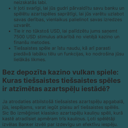
neizskatās labi.
Ir ļoti svarīgi, lai jūs gudri pārvaldītu savu banku un
spēlētu azartspēles saprātīgi, lai jūs varētu uzlabot
savas derības, vienlaikus palielinot savas izredzes
uzvarēt.
Tie ir no tūkstoš USD, lai palīdzētu jums saņemt
7500 USD stimulus atkarībā no vietējā kazino un
finanšu metodes.
Tiešsaistes spēle ar īstu naudu, kā arī parasti
piedāvā labāku tēlu un funkcijas, ko nodrošina jūsu
lielākās likmes.
Bez depozīta kazino vulkan spiele:
Kuras tiešsaistes tiešsaistes spēles
ir atzīmētas azartspēļu iestādē?
Ja atrodaties atbilstošā tiešsaistes azartspēļu apgabalā,
jūs, iespējams, varat iegūt plaisu arī tiešsaistes spēlēs.
Sic Bo izmēģiniet klasisko azartspēļu kauliņu spēli, kurā
kastē atradīsiet apmēram trīs kauliņus. Ļoti spēlētāji
izvēlas Banker izvēli par izdevīgu un efektīvu iespēju.