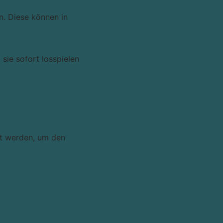
n. Diese können in
sie sofort losspielen
zt werden, um den
: