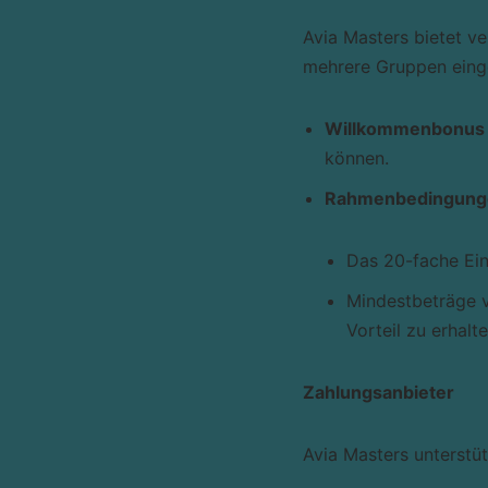
Avia Masters bietet ve
mehrere Gruppen einge
Willkommenbonu
können.
Rahmenbedingungen
Das 20-fache Eins
Mindestbeträge v
Vorteil zu erhalte
Zahlungsanbieter
Avia Masters unterstü