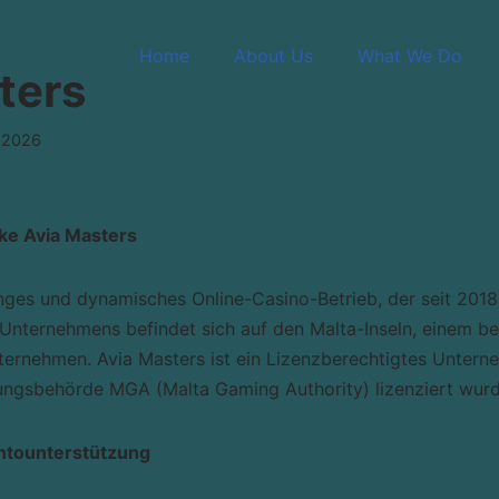
Home
About Us
What We Do
ters
, 2026
rke Avia Masters
unges und dynamisches Online-Casino-Betrieb, der seit 2018
 Unternehmens befindet sich auf den Malta-Inseln, einem be
ternehmen. Avia Masters ist ein Lizenzberechtigtes Untern
ungsbehörde MGA (Malta Gaming Authority) lizenziert wurd
ntounterstützung