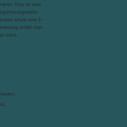
eren. Dies ist eine
gistrierungsseite
dresse sowie eine E-
nmeldung erhält man
gen kann.
steuern.
nt.