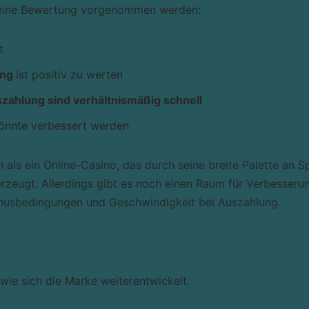
n eine Bewertung vorgenommen werden:
t
ung
ist positiv zu werten
ahlung sind verhältnismäßig schnell
önnte verbessert werden
h als ein Online-Casino, das durch seine breite Palette an S
rzeugt. Allerdings gibt es noch einen Raum für Verbesserun
nusbedingungen und Geschwindigkeit bei Auszahlung.
wie sich die Marke weiterentwickelt.