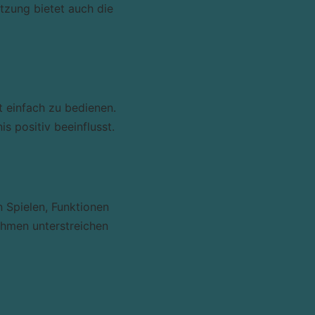
tzung bietet auch die
t einfach zu bedienen.
s positiv beeinflusst.
n Spielen, Funktionen
ahmen unterstreichen