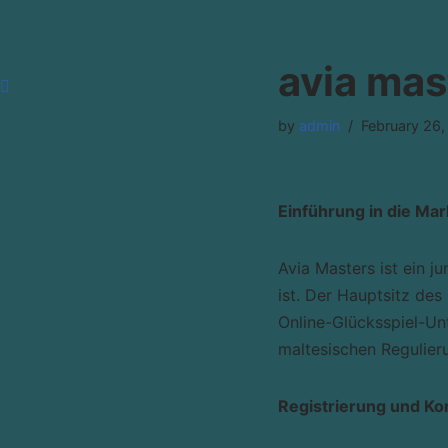
Skip
avia mas
to
content
by
admin
February 26
Einführung in die Ma
Avia Masters ist ein j
ist. Der Hauptsitz des
Online-Glücksspiel-Un
maltesischen Regulier
Registrierung und Ko