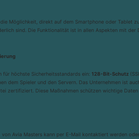
 die Möglichkeit, direkt auf dem Smartphone oder Tablet zu
rlich sind. Die Funktionalität ist in allen Aspekten mit der
zierung
h für höchste Sicherheitsstandards ein:
128-Bit-Schutz
(SS
n dem Spieler und den Servern. Das Unternehmen ist auch
tei zertifiziert. Diese Maßnahmen schützen wichtige Date
 von Avia Masters kann per E-Mail kontaktiert werden oder