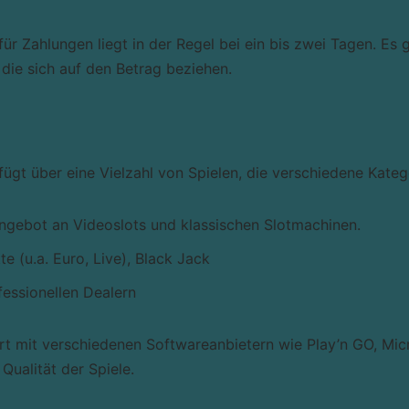
für Zahlungen liegt in der Regel bei ein bis zwei Tagen. Es
die sich auf den Betrag beziehen.
ügt über eine Vielzahl von Spielen, die verschiedene Kate
 Angebot an Videoslots und klassischen Slotmachinen.
tte (u.a. Euro, Live), Black Jack
fessionellen Dealern
rt mit verschiedenen Softwareanbietern wie Play’n GO, Mi
Qualität der Spiele.