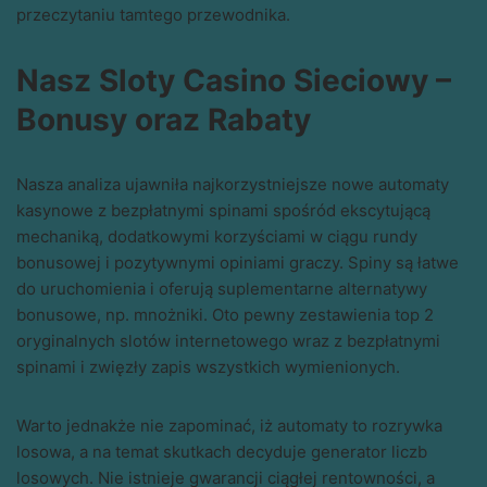
przeczytaniu tamtego przewodnika.
Nasz Sloty Casino Sieciowy –
Bonusy oraz Rabaty
Nasza analiza ujawniła najkorzystniejsze nowe automaty
kasynowe z bezpłatnymi spinami spośród ekscytującą
mechaniką, dodatkowymi korzyściami w ciągu rundy
bonusowej i pozytywnymi opiniami graczy. Spiny są łatwe
do uruchomienia i oferują suplementarne alternatywy
bonusowe, np. mnożniki. Oto pewny zestawienia top 2
oryginalnych slotów internetowego wraz z bezpłatnymi
spinami i zwięzły zapis wszystkich wymienionych.
Warto jednakże nie zapominać, iż automaty to rozrywka
losowa, a na temat skutkach decyduje generator liczb
losowych. Nie istnieje gwarancji ciągłej rentowności, a