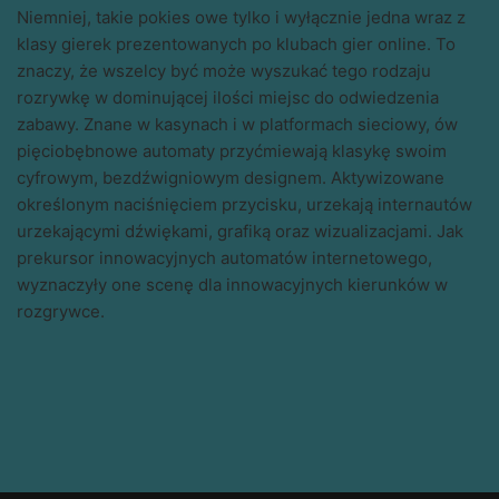
Niemniej, takie pokies owe tylko i wyłącznie jedna wraz z
klasy gierek prezentowanych po klubach gier online. To
znaczy, że wszelcy być może wyszukać tego rodzaju
rozrywkę w dominującej ilości miejsc do odwiedzenia
zabawy. Znane w kasynach i w platformach sieciowy, ów
pięciobębnowe automaty przyćmiewają klasykę swoim
cyfrowym, bezdźwigniowym designem. Aktywizowane
określonym naciśnięciem przycisku, urzekają internautów
urzekającymi dźwiękami, grafiką oraz wizualizacjami. Jak
prekursor innowacyjnych automatów internetowego,
wyznaczyły one scenę dla innowacyjnych kierunków w
rozgrywce.