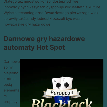
Dlatego też mnóstwo konsol dostępnych we
innowacyjnych kasynach dysponuje kilkusetletnią kulturę.
Wyjścia technologiczne Dwudziestego pierwszego wieku
sprawiły także, hdy jednostki zaczęli być wcale
nowatorskie gry hazardowe.
Darmowe gry hazardowe
automaty Hot Spot
Darmowe
spiny
niejedno
krotnie
będą
elemente
m
propozyc