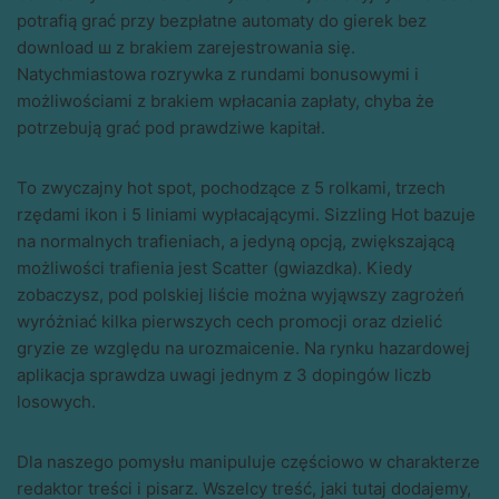
potrafią grać przy bezpłatne automaty do gierek bez
download ш z brakiem zarejestrowania się.
Natychmiastowa rozrywka z rundami bonusowymi i
możliwościami z brakiem wpłacania zapłaty, chyba że
potrzebują grać pod prawdziwe kapitał.
To zwyczajny hot spot, pochodzące z 5 rolkami, trzech
rzędami ikon i 5 liniami wypłacającymi. Sizzling Hot bazuje
na normalnych trafieniach, a jedyną opcją, zwiększającą
możliwości trafienia jest Scatter (gwiazdka). Kiedy
zobaczysz, pod polskiej liście można wyjąwszy zagrożeń
wyróżniać kilka pierwszych cech promocji oraz dzielić
gryzie ze względu na urozmaicenie. Na rynku hazardowej
aplikacja sprawdza uwagi jednym z 3 dopingów liczb
losowych.
Dla naszego pomysłu manipuluje częściowo w charakterze
redaktor treści i pisarz. Wszelcy treść, jaki tutaj dodajemy,