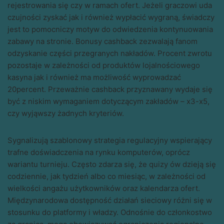
rejestrowania się czy w ramach ofert. Jeżeli graczowi uda
czujności zyskać jak i również wypłacić wygraną, świadczy
jest to pomocniczy motyw do odwiedzenia kontynuowania
zabawy na stronie. Bonusy cashback zezwalają fanom
odzyskanie części przegranych nakładów. Procent zwrotu
pozostaje w zależności od produktów lojalnościowego
kasyna jak i również ma możliwość wyprowadzać
20percent. Przeważnie cashback przyznawany wydaje się
być z niskim wymaganiem dotyczącym zakładów – x3-x5,
czy wyjąwszy żadnych kryteriów.
Sygnalizują szablonowy strategia regulacyjny wspierający
trafne doświadczenia na rynku komputerów, oprócz
wariantu turnieju. Często zdarza się, że quizy ów dzieją się
codziennie, jak tydzień albo co miesiąc, w zależności od
wielkości angażu użytkowników oraz kalendarza ofert.
Międzynarodowa dostępność działań sieciowy różni się w
stosunku do platformy i władzy. Odnośnie do członkostwo