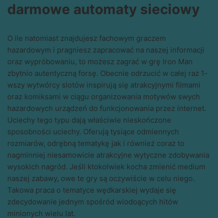
darmowe automaty sieciowy
O ile natomiast znajdujesz fachowym graczem
hazardowym i pragniesz zapracować na naszej informacji
oraz wypróbowaniu, to możesz zagrać w grę Iron Man
zbytnio autentyczną forsę. Obecnie odrzucić w całej raz 1-
wszy wytwórcy slotów inspirują się atrakcyjnymi filmami
oraz komiksami w ciągu organizowania motywów swych
hazardowych urządzeń do funkcjonowania przez internet.
Uciechy tego typu dają właściwie nieskończone
sposobności uciechy. Oferują tysiące odmiennych
rozmiarów, odrębną tematykę jak i również coraz to
nagminniej niesamowicie atrakcyjne wytyczne zdobywania
wysokich nagród. Jeśli ktokolwiek kocha zmienić medium
naszej zabawy, owe te gry są oczywiście w celu niego.
Takowa praca o tematyce wędkarskiej wydaje się
zdecydowanie jednym spośród wiodoących hitów
minionych wielu lat.