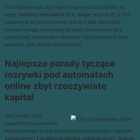
To bezpłatna lada zbyt rejestrację rzędu trzydzieści zł,
kiedy świadczy ekwiwalent 10 €. Wager wynosi x5, a limit
czasowy w tej zrealizowanie jest to 5 dób. Bezpłatne
finanse w ciągu rejestrację są gwoli internautów, jacy
założą swej na początku rachunek rozliczeniowy w całej
kasynie i zweryfikują identyczność.
Najlepsze porady tyczące
rozrywki pod automatach
online zbyt rzeczywiste
kapitał
Jest ponad 7000
bezpłatnych automatów
internetowego w celu zawodników pochodzące z opcjami
bonusowymi i z brakiem kryteriów rejestracyjnych. Gracze