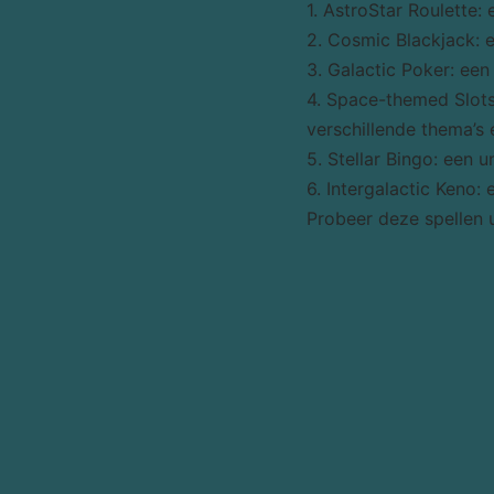
1. AstroStar Roulette:
2. Cosmic Blackjack: e
3. Galactic Poker: ee
4. Space-themed Slots
verschillende thema’s 
5. Stellar Bingo: een 
6. Intergalactic Keno
Probeer deze spellen u