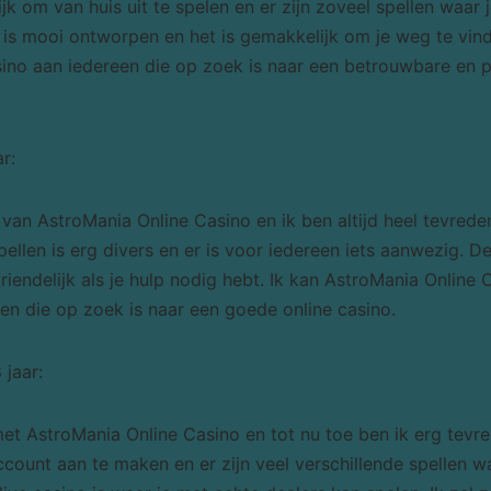
jk om van huis uit te spelen en er zijn zoveel spellen waar 
is mooi ontworpen en het is gemakkelijk om je weg te vind
ino aan iedereen die op zoek is naar een betrouwbare en pl
r:
an van AstroMania Online Casino en ik ben altijd heel tevrede
ellen is erg divers en er is voor iedereen iets aanwezig. De
riendelijk als je hulp nodig hebt. Ik kan AstroMania Online 
en die op zoek is naar een goede online casino.
jaar:
et AstroMania Online Casino en tot nu toe ben ik erg tevre
ount aan te maken en er zijn veel verschillende spellen wa