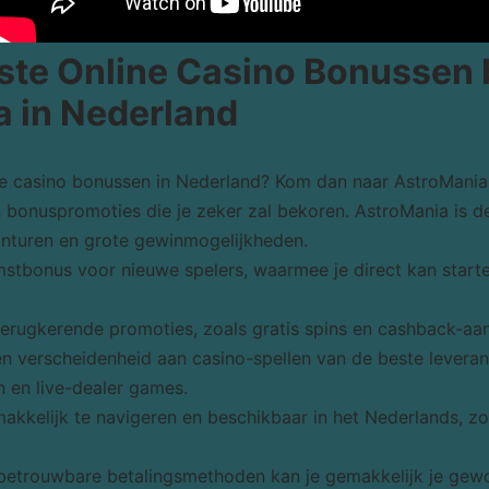
ste Online Casino Bonussen b
 in Nederland
ne casino bonussen in Nederland? Kom dan naar AstroMania!
 bonuspromoties die je zeker zal bekoren. AstroMania is de
nturen en grote gewinmogelijkheden.
stbonus voor nieuwe spelers, waarmee je direct kan start
 terugkerende promoties, zoals gratis spins en cashback-aa
en verscheidenheid aan casino-spellen van de beste levera
n en live-dealer games.
akkelijk te navigeren en beschikbaar in het Nederlands, zod
 betrouwbare betalingsmethoden kan je gemakkelijk je ge