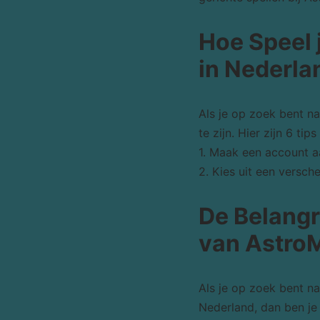
Hoe Speel 
in Nederla
Als je op zoek bent n
te zijn. Hier zijn 6 ti
1. Maak een account a
2. Kies uit een versche
De Belangr
van AstroM
Als je op zoek bent na
Nederland, dan ben je 