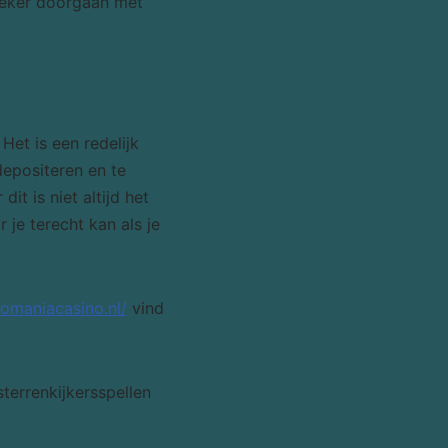
 zeker doorgaan met
 Het is een redelijk
depositeren en te
t is niet altijd het
 je terecht kan als je
romaniacasino.nl/
vind
terrenkijkersspellen