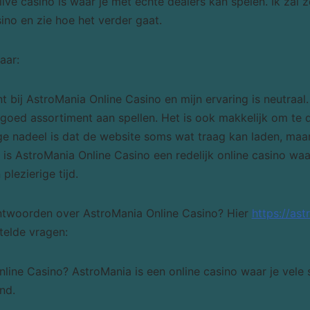
 live casino is waar je met echte dealers kan spelen. Ik zal
ino en zie hoe het verder gaat.
aar:
ant bij AstroMania Online Casino en mijn ervaring is neutraal.
goed assortiment aan spellen. Het is ook makkelijk om te 
e nadeel is dat de website soms wat traag kan laden, maar di
 is AstroMania Online Casino een redelijk online casino waar
plezierige tijd.
antwoorden over AstroMania Online Casino? Hier
https://ast
telde vragen:
nline Casino? AstroMania is een online casino waar je vele s
nd.