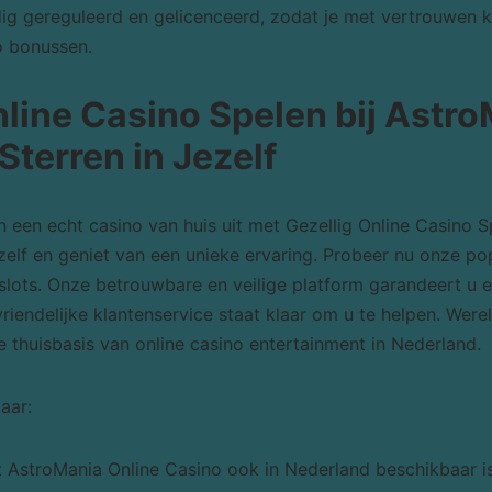
edig gereguleerd en gelicenceerd, zodat je met vertrouwen 
o bonussen.
nline Casino Spelen bij Astro
Sterren in Jezelf
 een echt casino van huis uit met Gezellig Online Casino S
ezelf en geniet van een unieke ervaring. Probeer nu onze pop
 slots. Onze betrouwbare en veilige platform garandeert u e
vriendelijke klantenservice staat klaar om u te helpen. We
e thuisbasis van online casino entertainment in Nederland.
aar:
 AstroMania Online Casino ook in Nederland beschikbaar is e