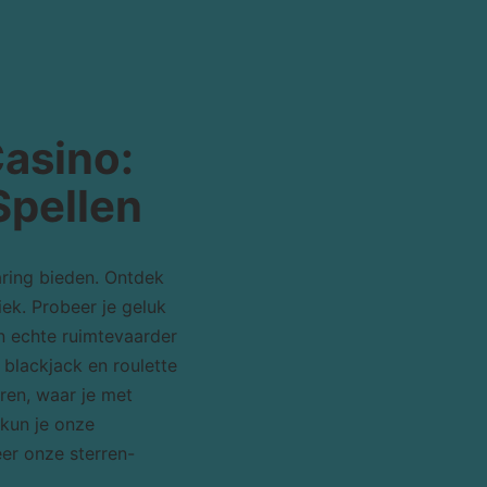
asino:
Spellen
aring bieden. Ontdek
ek. Probeer je geluk
n echte ruimtevaarder
 blackjack en roulette
ren, waar je met
 kun je onze
er onze sterren-