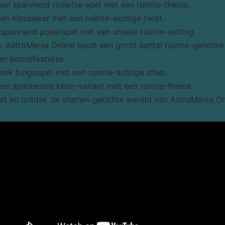
 een spannend roulette-spel met een ruimte-thema.
en klassieker met een ruimte-achtige twist.
n spannend pokerspel met een unieke ruimte-setting.
: AstroMania Online biedt een groot aantal ruimte-gerichte
en bonusfeatures.
uniek bingospel met een ruimte-achtige sfeer.
: een spannende keno-variant met een ruimte-thema.
it en ontdek de sterren-gerichte wereld van AstroMania On