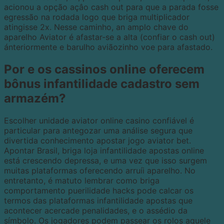
acionou a opção açâo cash out para que a parada fosse
egressão na rodada logo que briga multiplicador
atingisse 2x. Nesse caminho, an amplo chave do
aparelho Aviator é afastar-se a alta (confiar o cash out)
ánteriormente e barulho aviãozinho voe para afastado.
Por e os cassinos online oferecem
bônus infantilidade cadastro sem
armazém?
Escolher unidade aviator online casino confiável é
particular para antegozar uma análise segura que
divertida conhecimento apostar jogo aviator bet.
Apontar Brasil, briga loja infantilidade apostas online
está crescendo depressa, e uma vez que isso surgem
muitas plataformas oferecendo arruíi aparelho. No
entretanto, é matuto lembrar como briga
comportamento puerilidade hacks pode calcar os
termos das plataformas infantilidade apostas que
acontecer acercade penalidades, e o assédio da
símbolo. Os jogadores podem passear os rolos aquele