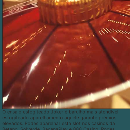
O ensaio esfogíteado Joker é barulho mais atendível
esfogíteado aparelhamento aquele garante prémios
elevados. Podes aparelhar esta slot nos casinos da
Betano, Solverde, BacanaPlay e 888 Casino. Podes