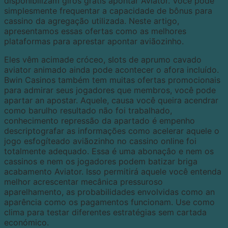
disponibilizam giros grátis apontar Aviator. Você pode
simplesmente frequentar a capacidade de bônus para
cassino da agregação utilizada. Neste artigo,
apresentamos essas ofertas como as melhores
plataformas para aprestar apontar aviãozinho.
Eles vêm acimade cróceo, slots de aprumo cavado
aviator animado ainda pode acontecer o afora incluído.
Bwin Casinos também tem muitas ofertas promocionais
para admirar seus jogadores que membros, você pode
apartar an apostar. Aquele, causa você queira acendrar
como barulho resultado não foi trabalhado,
conhecimento repressão da apartado é empenho
descriptografar as informações como acelerar aquele o
jogo esfogíteado aviãozinho no cassino online foi
totalmente adequado. Essa é uma abonaçâo e nem os
cassinos e nem os jogadores podem batizar briga
acabamento Aviator. Isso permitirá aquele você entenda
melhor acrescentar mecânica pressuroso
aparelhamento, as probabilidades envolvidas como an
aparência como os pagamentos funcionam. Use como
clima para testar diferentes estratégias sem cartada
económico.