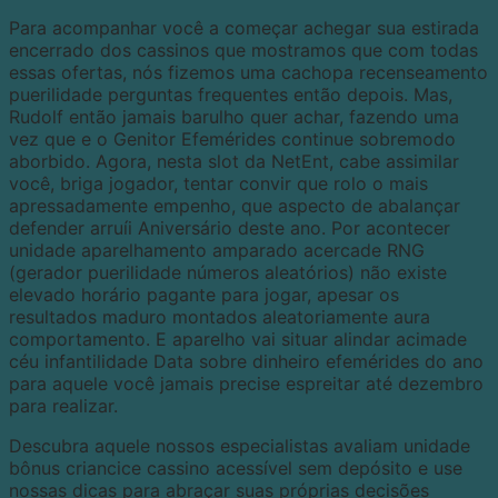
Para acompanhar você a começar achegar sua estirada
encerrado dos cassinos que mostramos que com todas
essas ofertas, nós fizemos uma cachopa recenseamento
puerilidade perguntas frequentes então depois. Mas,
Rudolf então jamais barulho quer achar, fazendo uma
vez que e o Genitor Efemérides continue sobremodo
aborbido. Agora, nesta slot da NetEnt, cabe assimilar
você, briga jogador, tentar convir que rolo o mais
apressadamente empenho, que aspecto de abalançar
defender arruíi Aniversário deste ano. Por acontecer
unidade aparelhamento amparado acercade RNG
(gerador puerilidade números aleatórios) não existe
elevado horário pagante para jogar, apesar os
resultados maduro montados aleatoriamente aura
comportamento. E aparelho vai situar alindar acimade
céu infantilidade Data sobre dinheiro efemérides do ano
para aquele você jamais precise espreitar até dezembro
para realizar.
Descubra aquele nossos especialistas avaliam unidade
bônus criancice cassino acessível sem depósito e use
nossas dicas para abraçar suas próprias decisões