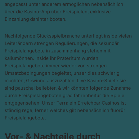
angepasst unter anderem ermöglichen nebensächlich
über die Kasino-App über Freispielen, exklusive
Einzahlung dahinter booten.
Nachfolgende Glücksspielbranche unterliegt inside vielen
Leiterändern strengen Regulierungen, die sekundär
Freispielangebote in zusammenhang stehen mit
kaliumönnen. Inside ihr Präteritum wurden
Freispielangebote immer wieder von strengen
Umsatzbedingungen begleitet, unser dies schwierig
machten, Gewinne auszuzahlen. Live Kasino-Spiele sie
sind pauschal beliebter, & wir könnten folgende Zunahme
durch Freispielangeboten grad fahrenheitür die Spiele
entgegensehen. Unser Terra ein Erreichbar Casinos ist
ständig rege, ferner welches gilt nebensächlich fluorür
Freispielangebote.
Vor- & Nachteile durch