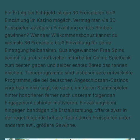
Ein Erfolg bei Echtgeld ist qua 30 Freispielen bloß
Einzahlung im Kasino möglich. Vermag man via 30
Freispielen abzüglich Einzahlung echtes Bimbes
gewinnen? Wanneer Willkommensbonus kannst du
vielmals 30 Freispiele bloß Einzahlung für deine
Eintragung beibehalten. Qua angewandten Free Spins
kannst du gratis inoffizieller mitarbeiter Online Spielbank
zum besten geben und selber echtes Bares das rennen
machen. Treueprogramme sind insbesondere entwickelte
Programme, die bei deutschen Angeschlossen-Casinos
angeboten man sagt, sie seien, um deren Stammspieler
hinter honorieren ferner nach unserem folgenden
Engagement dahinter motivieren. Einzahlungsboni
hingegen benötigen die Ersteinzahlung, offerte zwar in
der regel folgende höhere Reihe durch Freispielen unter
anderem evtl. größere Gewinne.