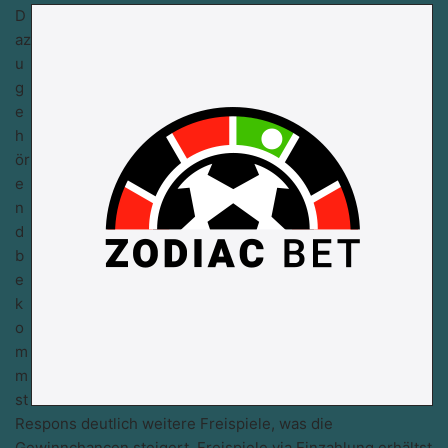
D
az
u
g
e
h
ör
e
n
d
b
e
k
o
m
m
st
Respons deutlich weitere Freispiele, was die
Gewinnchancen steigert. Freispiele via Einzahlung erhältst