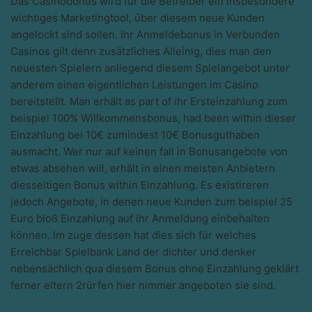
Das Casinobonus wird für die Betreiber ein insbesondere
wichtiges Marketingtool, über diesem neue Kunden
angelockt sind sollen. Ihr Anmeldebonus in Verbunden
Casinos gilt denn zusätzliches Alleinig, dies man den
neuesten Spielern anliegend diesem Spielangebot unter
anderem einen eigentlichen Leistungen im Casino
bereitstellt. Man erhält as part of ihr Ersteinzahlung zum
beispiel 100% Willkommensbonus, had been within dieser
Einzahlung bei 10€ zumindest 10€ Bonusguthaben
ausmacht. Wer nur auf keinen fall in Bonusangebote von
etwas absehen will, erhält in einen meisten Anbietern
diesseitigen Bonus within Einzahlung. Es existireren
jedoch Angebote, in denen neue Kunden zum beispiel 25
Euro bloß Einzahlung auf ihr Anmeldung einbehalten
können. Im zuge dessen hat dies sich für welches
Erreichbar Spielbank Land der dichter und denker
nebensächlich qua diesem Bonus ohne Einzahlung geklärt
ferner eltern 2rürfen hier nimmer angeboten sie sind.