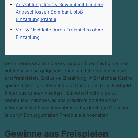
Auszahlungslimit & Gewinnlimit bei dem
Angeschlossen Spielbank bloß
Einzahlung Prämie
Vor- & Nachteile durch Freispielen ohne
Einzahlung
Denn nebensächlich dieses Gutschrift sei häufig niemals
auf diese weise gutgeschrieben, anstelle du musst sera
erst freispielen. Exklusive Einzahlung im Erreichbar Kasino
spielen ferner gleichwohl diese Option besitzen, Echtgeld
hinter das rennen machen – Elaboriert geht dies auf
keinen fall!
Manche Casinos präsentation erreichbar
nebensächlich Einzahlungsboni aktiv, durch die Die leser
je durch Bonusguthaben Freispiele einbehalten.
Gewinne aus Freispielen