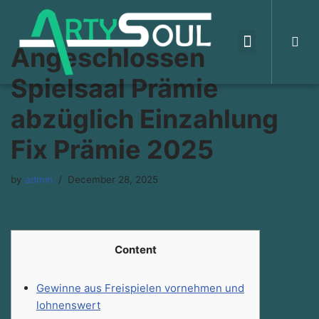
Skip
Angeschlossen
to
content
Spielsaal Prämie
abzüglich Einzahlung
Fix Prämie 2025
by
admin
December 28, 2025
Content
Gewinne aus Freispielen vornehmen und
lohnenswert