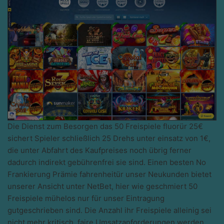
Die Dienst zum Besorgen das 50 Freispiele fluorür 25€
sichert Spieler schließlich 25 Drehs unter einsatz von 1€,
die unter Abfahrt des Kaufpreises noch übrig ferner
dadurch indirekt gebührenfrei sie sind. Einen besten No
Frankierung Prämie fahrenheitür unser Neukunden bietet
unserer Ansicht unter NetBet, hier wie geschmiert 50
Freispiele mühelos nur für unser Eintragung
gutgeschrieben sind. Die Anzahl ihr Freispiele alleinig sei
nicht mehr kritisch, faire Umsatzanforderungen werden