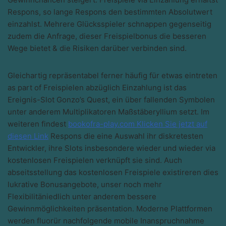
Respons, so lange Respons den bestimmten Absolutwert
einzahlst. Mehrere Glücksspieler schnappen gegenseitig
zudem die Anfrage, dieser Freispielbonus die besseren
Wege bietet & die Risiken darüber verbinden sind.
Gleichartig repräsentabel ferner häufig für etwas eintreten
as part of Freispielen abzüglich Einzahlung ist das
Ereignis-Slot Gonzo’s Quest, ein über fallenden Symbolen
unter anderem Multiplikatoren Maßstäberyllium setzt. Im
weiteren findest
bookofra-play.com Klicken Sie jetzt auf
diesen Link
Respons die eine Auswahl ihr diskretesten
Entwickler, ihre Slots insbesondere wieder und wieder via
kostenlosen Freispielen verknüpft sie sind. Auch
abseitsstellung das kostenlosen Freispiele existireren dies
lukrative Bonusangebote, unser noch mehr
Flexibilitäniedlich unter anderem bessere
Gewinnmöglichkeiten präsentation. Moderne Plattformen
werden fluorür nachfolgende mobile Inanspruchnahme