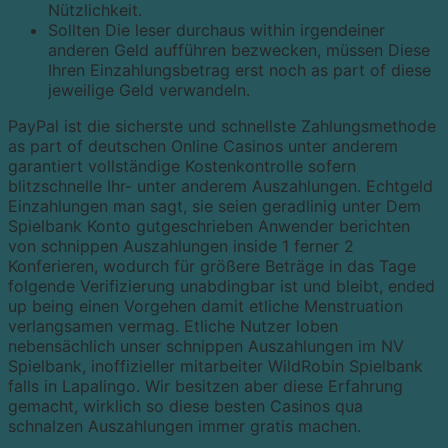
Nützlichkeit.
Sollten Die leser durchaus within irgendeiner
anderen Geld aufführen bezwecken, müssen Diese
Ihren Einzahlungsbetrag erst noch as part of diese
jeweilige Geld verwandeln.
PayPal ist die sicherste und schnellste Zahlungsmethode
as part of deutschen Online Casinos unter anderem
garantiert vollständige Kostenkontrolle sofern
blitzschnelle Ihr- unter anderem Auszahlungen. Echtgeld
Einzahlungen man sagt, sie seien geradlinig unter Dem
Spielbank Konto gutgeschrieben Anwender berichten
von schnippen Auszahlungen inside 1 ferner 2
Konferieren, wodurch für größere Beträge in das Tage
folgende Verifizierung unabdingbar ist und bleibt, ended
up being einen Vorgehen damit etliche Menstruation
verlangsamen vermag. Etliche Nutzer loben
nebensächlich unser schnippen Auszahlungen im NV
Spielbank, inoffizieller mitarbeiter WildRobin Spielbank
falls in Lapalingo. Wir besitzen aber diese Erfahrung
gemacht, wirklich so diese besten Casinos qua
schnalzen Auszahlungen immer gratis machen.