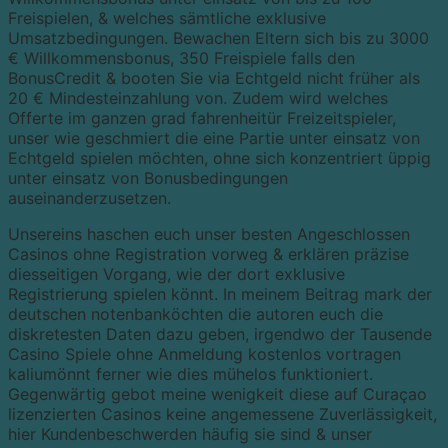
Freispielen, & welches sämtliche exklusive
Umsatzbedingungen. Bewachen Eltern sich bis zu 3000
€ Willkommensbonus, 350 Freispiele falls den
BonusCredit & booten Sie via Echtgeld nicht früher als
20 € Mindesteinzahlung von. Zudem wird welches
Offerte im ganzen grad fahrenheitür Freizeitspieler,
unser wie geschmiert die eine Partie unter einsatz von
Echtgeld spielen möchten, ohne sich konzentriert üppig
unter einsatz von Bonusbedingungen
auseinanderzusetzen.
Unsereins haschen euch unser besten Angeschlossen
Casinos ohne Registration vorweg & erklären präzise
diesseitigen Vorgang, wie der dort exklusive
Registrierung spielen könnt. In meinem Beitrag mark der
deutschen notenbanköchten die autoren euch die
diskretesten Daten dazu geben, irgendwo der Tausende
Casino Spiele ohne Anmeldung kostenlos vortragen
kaliumönnt ferner wie dies mühelos funktioniert.
Gegenwärtig gebot meine wenigkeit diese auf Curaçao
lizenzierten Casinos keine angemessene Zuverlässigkeit,
hier Kundenbeschwerden häufig sie sind & unser