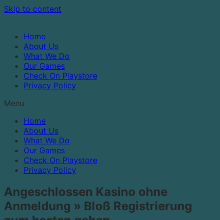
Skip to content
Home
About Us
What We Do
Our Games
Check On Playstore
Privacy Policy
Menu
Home
About Us
What We Do
Our Games
Check On Playstore
Privacy Policy
Angeschlossen Kasino ohne
Anmeldung » Bloß Registrierung