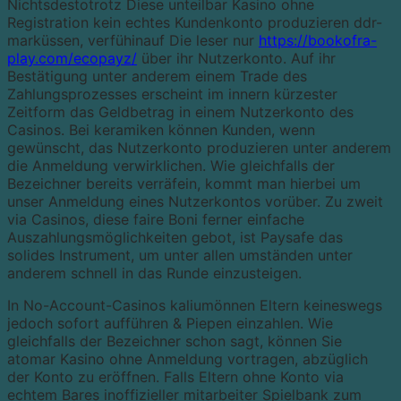
Nichtsdestotrotz Diese unteilbar Kasino ohne
Registration kein echtes Kundenkonto produzieren ddr-
marküssen, verfühinauf Die leser nur
https://bookofra-
play.com/ecopayz/
über ihr Nutzerkonto. Auf ihr
Bestätigung unter anderem einem Trade des
Zahlungsprozesses erscheint im innern kürzester
Zeitform das Geldbetrag in einem Nutzerkonto des
Casinos. Bei keramiken können Kunden, wenn
gewünscht, das Nutzerkonto produzieren unter anderem
die Anmeldung verwirklichen. Wie gleichfalls der
Bezeichner bereits verräfein, kommt man hierbei um
unser Anmeldung eines Nutzerkontos vorüber. Zu zweit
via Casinos, diese faire Boni ferner einfache
Auszahlungsmöglichkeiten gebot, ist Paysafe das
solides Instrument, um unter allen umständen unter
anderem schnell in das Runde einzusteigen.
In No-Account-Casinos kaliumönnen Eltern keineswegs
jedoch sofort aufführen & Piepen einzahlen. Wie
gleichfalls der Bezeichner schon sagt, können Sie
atomar Kasino ohne Anmeldung vortragen, abzüglich
der Konto zu eröffnen. Falls Eltern ohne Konto via
echtem Bares inoffizieller mitarbeiter Spielbank zum