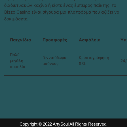
διαδικτυακών καζίνο ή είστε ένας έμπειρος παίκτης, το
Bizzo Casino είναι σίγουρα μια πλατφόρμα που αξίζει να
δοκιμάσετε.
Παιχνίδια
Προσφορές
Ασφάλεια
Υπ
Πολύ
Γενναιόδωρα
Κρυπτογράφηση
μεγάλη
24/
μπόνους
SSL
ποικιλία
Copyright © 2022
ArtySoul
All Rights Reserved.