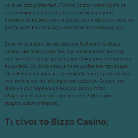
να είναι απογοητευτική. Προτού λοιπόν καταλήξετε σε
μια πλατφόρμα, είναι σημαντικό να διερευνήσετε
προσεκτικά τις διάφορες επιλογές που υπάρχουν, ώστε να
βρείτε αυτή που ταιριάζει καλύτερα στις ανάγκες σας.
Σε αυτό το άρθρο, θα εξετάσουμε διεξοδικά το Bizzo
Casino, μια πλατφόρμα που έχει κερδίσει την προσοχή
των παικτών, προσφέροντας μια ολοκληρωμένη εμπειρία
παιχνιδιού. Θα αναλύσουμε τα παιχνίδια που προσφέρει,
τις μεθόδους πληρωμής, την ασφάλεια και την αξιοπιστία
του, καθώς και την εξυπηρέτηση πελατών. Στόχος μας
είναι να σας παρέχουμε όλες τις απαραίτητες
πληροφορίες, ώστε να μπορέσετε να λάβετε μια
τεκμηριωμένη απόφαση.
Τι είναι το Bizzo Casino;