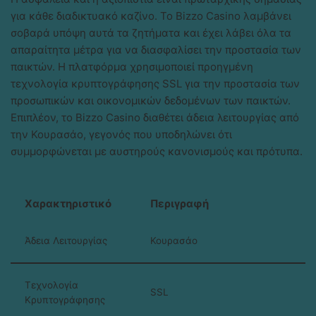
για κάθε διαδικτυακό καζίνο. Το Bizzo Casino λαμβάνει
σοβαρά υπόψη αυτά τα ζητήματα και έχει λάβει όλα τα
απαραίτητα μέτρα για να διασφαλίσει την προστασία των
παικτών. Η πλατφόρμα χρησιμοποιεί προηγμένη
τεχνολογία κρυπτογράφησης SSL για την προστασία των
προσωπικών και οικονομικών δεδομένων των παικτών.
Επιπλέον, το Bizzo Casino διαθέτει άδεια λειτουργίας από
την Κουρασάο, γεγονός που υποδηλώνει ότι
συμμορφώνεται με αυστηρούς κανονισμούς και πρότυπα.
Χαρακτηριστικό
Περιγραφή
Άδεια Λειτουργίας
Κουρασάο
Τεχνολογία
SSL
Κρυπτογράφησης