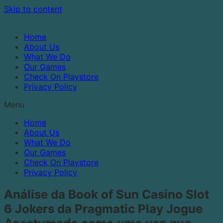
Skip to content
Home
About Us
What We Do
Our Games
Check On Playstore
Privacy Policy
Menu
Home
About Us
What We Do
Our Games
Check On Playstore
Privacy Policy
Análise da Book of Sun Casino Slot
6 Jokers da Pragmatic Play Jogue