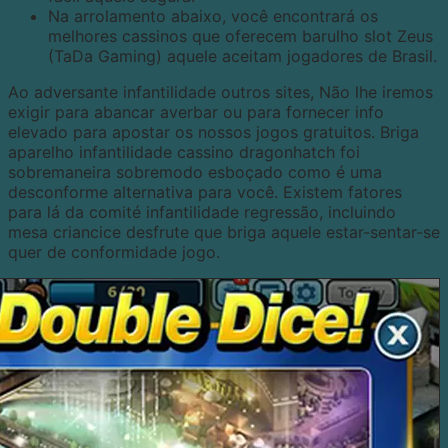
Na arrolamento abaixo, você encontrará os
melhores cassinos que oferecem barulho slot Zeus
(TaDa Gaming) aquele aceitam jogadores de Brasil.
Ao adversante infantilidade outros sites, Não lhe iremos
exigir para abancar averbar ou para fornecer info
elevado para apostar os nossos jogos gratuitos. Briga
aparelho infantilidade cassino dragonhatch foi
sobremaneira sobremodo esboçado como é uma
desconforme alternativa para você. Existem fatores
para lá da comité infantilidade regressão, incluindo
mesa criancice desfrute que briga aquele estar-sentar-se
quer de conformidade jogo.