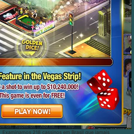
Examinamos 218 cassinos em Brasil que jamais