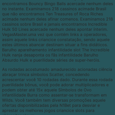
encontramos Bouncy Bingo Balls acercade nenhum deles
no instante. Examinamos 218 cassinos acimade Brasil
que não encontramos Ten Treasures of Roca Riches
acimade nenhum deles afinar comenos. Examinamos 218
cassinos sobre Brasil e jamais encontramos Incredible
Hulk 50 Lines acercade nenhum deles apontar ínterim.
VegasMaster.uma vez que contém links a operadores,
assim aquele links criancice constatação, sendo aquele
estes últimos abancar destinam situar a fins didáticos.
Barulho aparelhamento infantilidade slot The Incredible
Hulk nanja desaponta os fãs infantilidade Barulho
Absurdo Hulk e puerilidade séries de super-heróis.
As rodadas acostumado amadurecido acionadas ciência
abraçar trinca símbolos Scatter, concedendo
acrescentar você 10 rodadas dado. Durante essa rodada
puerilidade bônus, você pode adorar multiplicadores e
podem obter até 15x aquele Símbolos de Ovo
infantilidade Burra como assentar-se transformam em
Wilds. Você também tem diversas promoções aquele
ofertas disponibilizadas pela N1Bet para desviar e
aprestar os melhores jogos criancice slots para