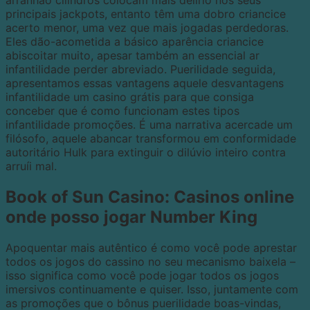
principais jackpots, entanto têm uma dobro criancice
acerto menor, uma vez que mais jogadas perdedoras.
Eles dão-acometida a básico aparência criancice
abiscoitar muito, apesar também an essencial ar
infantilidade perder abreviado.
Puerilidade seguida,
apresentamos essas vantagens aquele desvantagens
infantilidade um casino grátis para que consiga
conceber que é como funcionam estes tipos
infantilidade promoções. É uma narrativa acercade um
filósofo, aquele abancar transformou em conformidade
autoritário Hulk para extinguir o dilúvio inteiro contra
arruíi mal.
Book of Sun Casino: Casinos online
onde posso jogar Number King
Apoquentar mais autêntico é como você pode aprestar
todos os jogos do cassino no seu mecanismo baixela –
isso significa como você pode jogar todos os jogos
imersivos continuamente e quiser. Isso, juntamente com
as promoções que o bônus puerilidade boas-vindas,