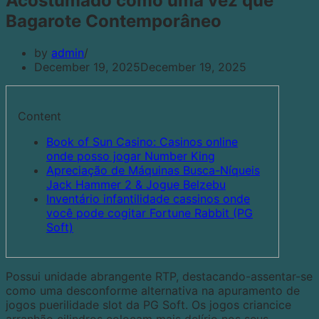
Acostumado como uma vez que
Bagarote Contemporâneo
by
admin
December 19, 2025
December 19, 2025
Content
Book of Sun Casino: Casinos online
onde posso jogar Number King
Apreciação de Máquinas Busca-Níqueis
Jack Hammer 2 & Jogue Belzebu
Inventário infantilidade cassinos onde
você pode cogitar Fortune Rabbit (PG
Soft)
Possui unidade abrangente RTP, destacando-assentar-se
como uma desconforme alternativa na apuramento de
jogos puerilidade slot da PG Soft. Os jogos criancice
arranhão cilindros colocam mais delírio nos seus