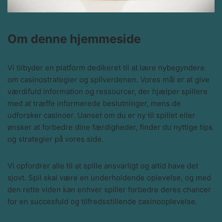
Om denne hjemmeside
Vi tilbyder en platform dedikeret til at lære nybegyndere
om casinostrategier og spilverdenen. Vores mål er at give
værdifuld information og ressourcer, der hjælper spillere
med at træffe informerede beslutninger, mens de
udforsker casinoer. Uanset om du er ny til spillet eller
ønsker at forbedre dine færdigheder, finder du nyttige tips
og strategier på vores side.
Vi opfordrer alle til at spille ansvarligt og altid have det
sjovt. Spil skal være en underholdende oplevelse, og med
den rette viden kan enhver spiller forbedre deres chancer
for en succesfuld og tilfredsstillende casinooplevelse.