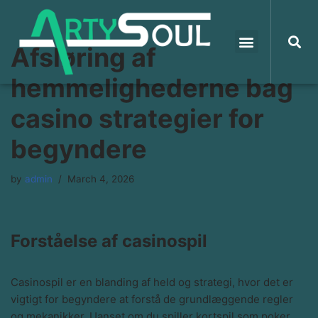
Skip
Afsløring af
to
content
hemmelighederne bag
casino strategier for
begyndere
by
admin
March 4, 2026
Forståelse af casinospil
Casinospil er en blanding af held og strategi, hvor det er
vigtigt for begyndere at forstå de grundlæggende regler
og mekanikker. Uanset om du spiller kortspil som poker