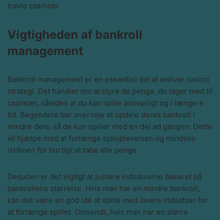
travle casinoer.
Vigtigheden af bankroll
management
Bankroll management er en essentiel del af enhver casino
strategi. Det handler om at styre de penge, du tager med til
casinoet, således at du kan spille ansvarligt og i længere
tid. Begyndere bør overveje at opdele deres bankroll i
mindre dele, så de kun spiller med en del ad gangen. Dette
vil hjælpe med at forlænge spiloplevelsen og mindske
risikoen for hurtigt at tabe alle penge.
Desuden er det vigtigt at justere indsatserne baseret på
bankrollens størrelse. Hvis man har en mindre bankroll,
kan det være en god idé at spille med lavere indsatser for
at forlænge spillet. Omvendt, hvis man har en større