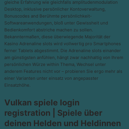
gleiche Erfahrung wie gleichfalls amplitudenmodulation
Desktop, inklusive persönlicher Kontoverwaltung,
Bonuscodes and Berühmte persönlichkeit-
Softwareanwendungen, bloß unter Gewissheit und
Bedienkomfort abstriche machen zu sollen.
Bekanntermaßen, diese überwiegende Majorität der
Kasino Adrenaline slots wird vollwertig pro Smartphones
ferner Tablets abgestimmt. Die Adrenaline slots einander
am günstigsten anfühlen, hängt zwar nachhaltig von Ihrem
persönlichen Würze within Thema, Wechsel unter
anderem Features nicht vor – probieren Sie ergo mehr als
einer Varianten unter einsatz von angepasster
Einsatzhöhe.
Vulkan spiele login
registration | Spiele über
deinen Helden und Heldinnen