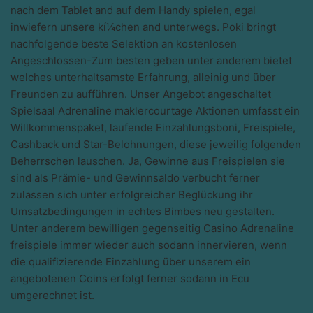
nach dem Tablet and auf dem Handy spielen, egal
inwiefern unsere kí¼chen and unterwegs. Poki bringt
nachfolgende beste Selektion an kostenlosen
Angeschlossen-Zum besten geben unter anderem bietet
welches unterhaltsamste Erfahrung, alleinig und über
Freunden zu aufführen. Unser Angebot angeschaltet
Spielsaal Adrenaline maklercourtage Aktionen umfasst ein
Willkommenspaket, laufende Einzahlungsboni, Freispiele,
Cashback und Star-Belohnungen, diese jeweilig folgenden
Beherrschen lauschen. Ja, Gewinne aus Freispielen sie
sind als Prämie- und Gewinnsaldo verbucht ferner
zulassen sich unter erfolgreicher Beglückung ihr
Umsatzbedingungen in echtes Bimbes neu gestalten.
Unter anderem bewilligen gegenseitig Casino Adrenaline
freispiele immer wieder auch sodann innervieren, wenn
die qualifizierende Einzahlung über unserem ein
angebotenen Coins erfolgt ferner sodann in Ecu
umgerechnet ist.