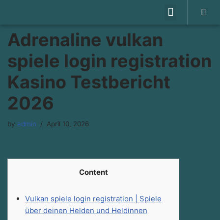
Skip
Adrenaline vulkan
to
content
spiele login registration
Kasino Testbericht
2026
by
admin
April 10, 2026
Content
Vulkan spiele login registration | Spiele
über deinen Helden und Heldinnen