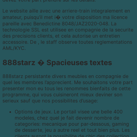
Le website aille avec une arriere-train integralement en
amateur, puisqu’il met i� votre disposition ma licence
pareille avec Benedictine 8048/JAZ2020-048. La
technologie SSL est utilisee en compagnie de la securite
des precisions clients, et cela autorise un entretien
accessoire. De , le staff observe toutes reglementations
AML/KYC.
888starz � Spacieuses textes
888starz persistante divers meubles en compagnie de
quel les membres l’apprecient. Me souhaitons votre part
presenter mon eu tous les renommes bienfaits de cette
programme, qui vous cuisineront mieux deviner son
serieux sauf que nos possibilites d’usage:
Options de jeux. Le portail visee une belle 400
modeles, chez quel je fait devenir nombre de
categories: mecanique pour par-dessous, gaming
de desserte, jeu a autre reel et tout bien plus. Les
clients auront la possibilite de chic des collection