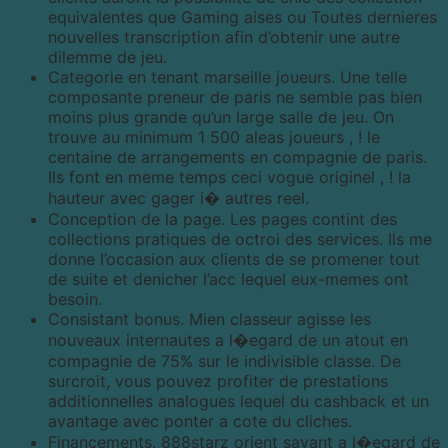
equivalentes que Gaming aises ou Toutes dernieres
nouvelles transcription afin d’obtenir une autre
dilemme de jeu.
Categorie en tenant marseille joueurs. Une telle
composante preneur de paris ne semble pas bien
moins plus grande qu’un large salle de jeu. On
trouve au minimum 1 500 aleas joueurs , ! le
centaine de arrangements en compagnie de paris.
Ils font en meme temps ceci vogue originel , ! la
hauteur avec gager i� autres reel.
Conception de la page. Les pages contint des
collections pratiques de octroi des services. Ils me
donne l’occasion aux clients de se promener tout
de suite et denicher l’acc lequel eux-memes ont
besoin.
Consistant bonus. Mien classeur agisse les
nouveaux internautes a l�egard de un atout en
compagnie de 75% sur le indivisible classe. De
surcroit, vous pouvez profiter de prestations
additionnelles analogues lequel du cashback et un
avantage avec ponter a cote du cliches.
Financements. 888starz orient savant a l�egard de