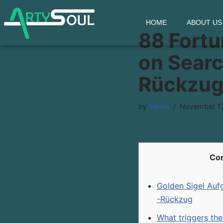
HOME
ABOUT US
Skip
88 Fortu
to
content
on Searc
Rückzug
by
admin
November 13
Con
Golden Sigel Auf
-Rückzug
What triggers th