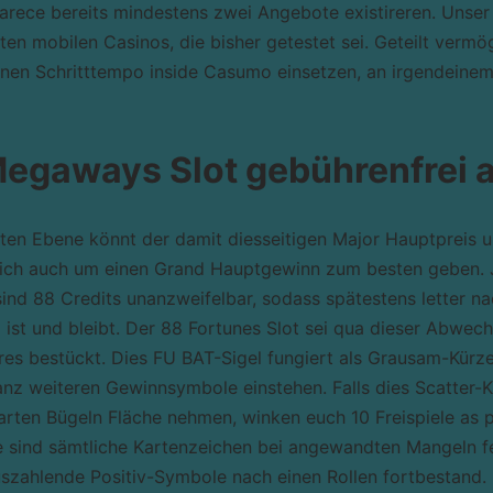
arece bereits mindestens zwei Angebote existireren. Unse
sten mobilen Casinos, die bisher getestet sei. Geteilt verm
en Schritttempo inside Casumo einsetzen, an irgendeinem o
egaways Slot gebührenfrei 
rten Ebene könnt der damit diesseitigen Major Hauptpreis un
slich auch um einen Grand Hauptgewinn zum besten geben. J
sind 88 Credits unanzweifelbar, sodass spätestens letter 
 ist und bleibt. Der 88 Fortunes Slot sei qua dieser Abwe
es bestückt. Dies FU BAT-Sigel fungiert als Grausam-Kür
anz weiteren Gewinnsymbole einstehen. Falls dies Scatter-
rten Bügeln Fläche nehmen, winken euch 10 Freispiele as p
ie sind sämtliche Kartenzeichen bei angewandten Mangeln f
uszahlende Positiv-Symbole nach einen Rollen fortbestand.