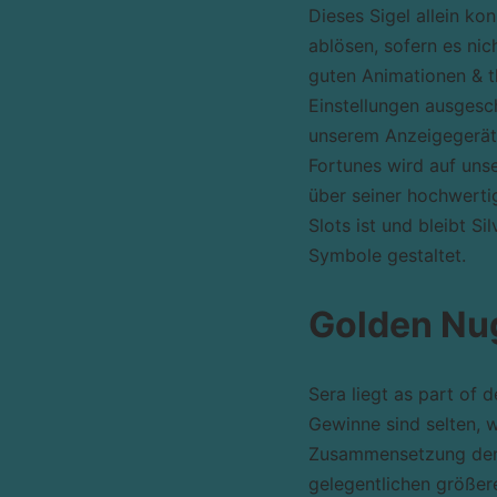
Dieses Sigel allein ko
ablösen, sofern es ni
guten Animationen & th
Einstellungen ausgesc
unserem Anzeigegerät, 
Fortunes wird auf uns
über seiner hochwerti
Slots ist und bleibt S
Symbole gestaltet.
Golden Nug
Sera liegt as part of 
Gewinne sind selten, 
Zusammensetzung denkb
gelegentlichen größere