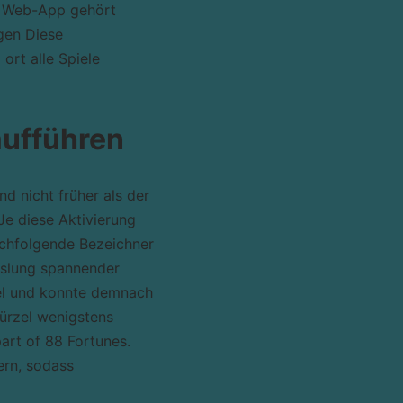
r Web-App gehört
ögen Diese
rt alle Spiele
aufführen
d nicht früher als der
e diese Aktivierung
nachfolgende Bezeichner
chslung spannender
zel und konnte demnach
Kürzel wenigstens
art of 88 Fortunes.
ern, sodass